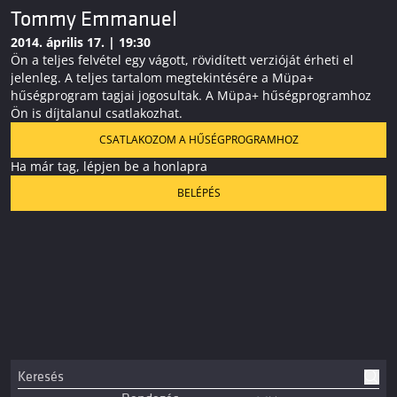
Tommy Emmanuel
2014. április 17. | 19:30
Ön a teljes felvétel egy vágott, rövidített verzióját érheti el
jelenleg. A teljes tartalom megtekintésére a Müpa+
hűségprogram tagjai jogosultak. A Müpa+ hűségprogramhoz
Ön is díjtalanul csatlakozhat.
CSATLAKOZOM A HŰSÉGPROGRAMHOZ
Ha már tag, lépjen be a honlapra
BELÉPÉS