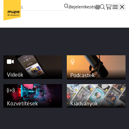
Bejelentkezés
Open
Videók
Podcastek
Közvetítések
Kiadványok