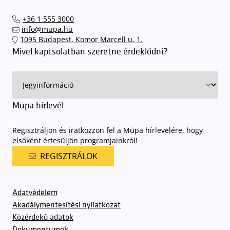
+36 1 555 3000
info@mupa.hu
1095 Budapest, Komor Marcell u. 1.
Mivel kapcsolatban szeretne érdeklődni?
Müpa hírlevél
Regisztráljon és iratkozzon fel a Müpa hírlevelére, hogy
elsőként értesüljön programjainkról!
REGISZTRÁLOK
Adatvédelem
Akadálymentesítési nyilatkozat
Közérdekű adatok
Dokumentumok