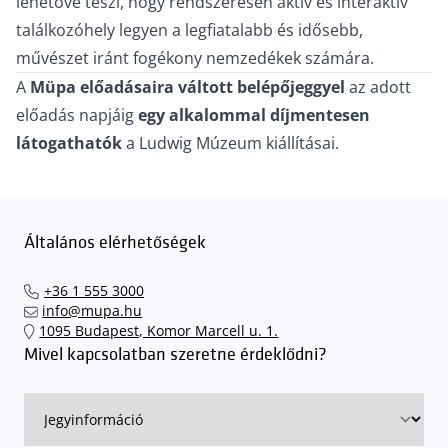
lehetővé teszi, hogy rendszeresen aktív és interaktív
találkozóhely legyen a legfiatalabb és idősebb,
művészet iránt fogékony nemzedékek számára.
A
Müpa előadásaira váltott belépőjeggyel
az adott
előadás napjáig
egy alkalommal díjmentesen
látogathatók
a Ludwig Múzeum kiállításai.
Általános elérhetőségek
+36 1 555 3000
info@mupa.hu
1095 Budapest, Komor Marcell u. 1.
Mivel kapcsolatban szeretne érdeklődni?