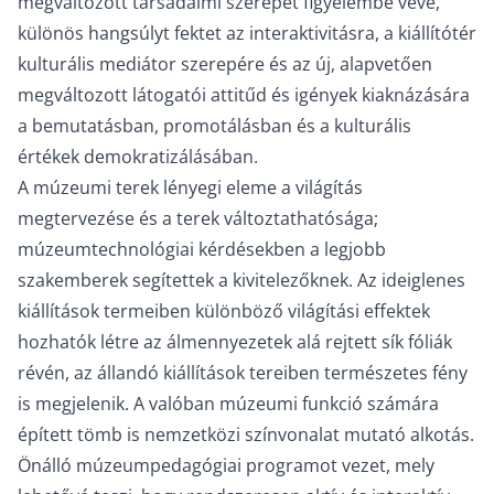
megváltozott társadalmi szerepét figyelembe véve,
különös hangsúlyt fektet az interaktivitásra, a kiállítótér
kulturális mediátor szerepére és az új, alapvetően
megváltozott látogatói attitűd és igények kiaknázására
a bemutatásban, promotálásban és a kulturális
értékek demokratizálásában.
A múzeumi terek lényegi eleme a világítás
megtervezése és a terek változtathatósága;
múzeumtechnológiai kérdésekben a legjobb
szakemberek segítettek a kivitelezőknek. Az ideiglenes
kiállítások termeiben különböző világítási effektek
hozhatók létre az álmennyezetek alá rejtett sík fóliák
révén, az állandó kiállítások tereiben természetes fény
is megjelenik. A valóban múzeumi funkció számára
épített tömb is nemzetközi színvonalat mutató alkotás.
Önálló múzeumpedagógiai programot vezet, mely