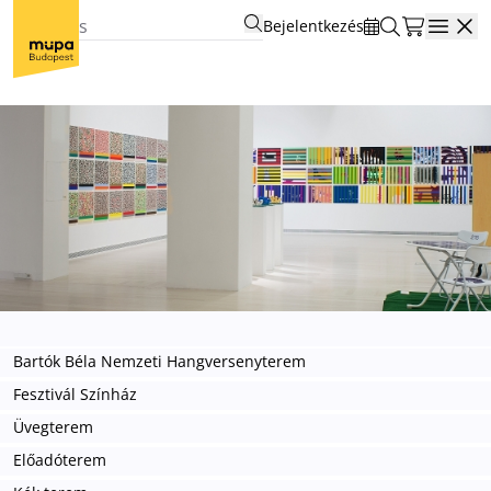
Bejelentkezés
Open
Bartók Béla Nemzeti Hangversenyterem
Fesztivál Színház
Üvegterem
Előadóterem