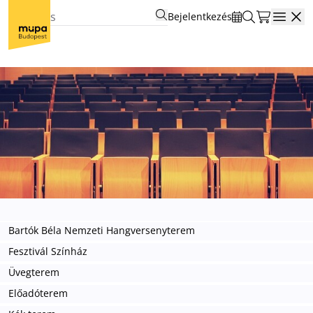
Bejelentkezés
Open
Bartók Béla Nemzeti Hangversenyterem
Fesztivál Színház
Üvegterem
Előadóterem