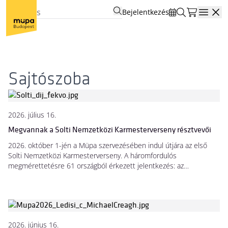
Bejelentkezés
Open
Sajtószoba
2026. július 16.
Megvannak a Solti Nemzetközi Karmesterverseny résztvevői
2026. október 1-jén a Müpa szervezésében indul útjára az első
Solti Nemzetközi Karmesterverseny. A háromfordulós
megmérettetésre 61 országból érkezett jelentkezés: az
előválogató során közel 400 pályázó közül választották ki, hogy kik
lehetnek ott személyesen a pécsi elődöntőn.
2026. június 16.