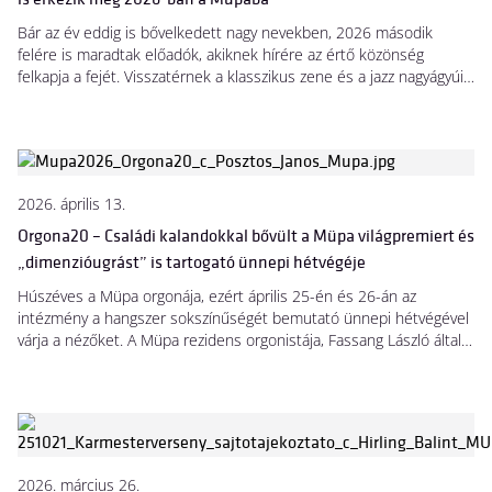
Bár az év eddig is bővelkedett nagy nevekben, 2026 második
felére is maradtak előadók, akiknek hírére az értő közönség
felkapja a fejét. Visszatérnek a klasszikus zene és a jazz nagyágyúi,
Anna Netrebko, Kirill Gerstein, a Royal Concertgebouw Orchestra,
Branford Marsalis és Dianne Reeves, jönnek a világhírnév kapuját
döngető ifjak, Rajna Martin, Klaus Mäkelä és Emmet Cohen,
valamint bemutatkozik a magyar közönségnek mások mellett a
Bach Collegium Japan és a Las Migas is.
2026. április 13.
Orgona20 – Családi kalandokkal bővült a Müpa világpremiert és
„dimenzióugrást” is tartogató ünnepi hétvégéje
Húszéves a Müpa orgonája, ezért április 25-én és 26-án az
intézmény a hangszer sokszínűségét bemutató ünnepi hétvégével
várja a nézőket. A Müpa rezidens orgonistája, Fassang László által
megálmodott Orgona20 programsorozat a meghirdetése óta
kifejezetten gyerekeknek és családoknak szóló eseményekkel is
bővült, így a némafilmes improvizációtól az orgonaleckéken át egy
orgonaverseny-ősbemutatóig mindenki megtalálhatja a számára
legizgalmasabb programot.
2026. március 26.