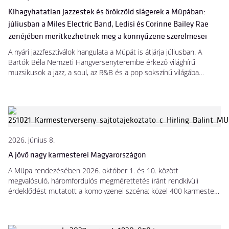
Kihagyhatatlan jazzestek és örökzöld slágerek a Müpában:
júliusban a Miles Electric Band, Ledisi és Corinne Bailey Rae
zenéjében merítkezhetnek meg a könnyűzene szerelmesei
A nyári jazzfesztiválok hangulata a Müpát is átjárja júliusban. A
Bartók Béla Nemzeti Hangversenyterembe érkező világhírű
muzsikusok a jazz, a soul, az R&B és a pop sokszínű világába
kalauzolják a közönséget három egymást követő estén. A Miles
Davis varázsát életre keltő formáció, a Miles Electric Band mellett
két Grammy-díjas előadó is színpadra lép: Ledisi a Dinah
Washington előtt tisztelgő produkciójával, Corinne Bailey Rae pedig
pályafutásának legmeghatározóbb dalaival készül első budapesti
koncertjére.
2026. június 8.
A jövő nagy karmesterei Magyarországon
A Müpa rendezésében 2026. október 1. és 10. között
megvalósuló, háromfordulós megmérettetés iránt rendkívüli
érdeklődést mutatott a komolyzenei szcéna: közel 400 karmester
jelentkezett öt kontinens 61 országából. Az előválogató jelenleg is
zajlik, a mindent eldöntő októberi fináléra és a gálakoncertre pedig
a nagyközönség már most jegyet válthat.