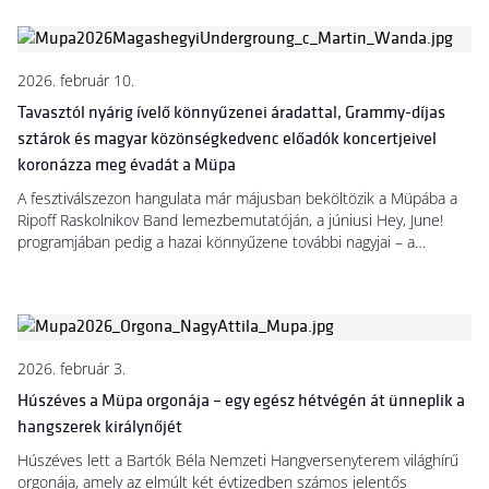
2026. február 10.
Tavasztól nyárig ívelő könnyűzenei áradattal, Grammy-díjas
sztárok és magyar közönségkedvenc előadók koncertjeivel
koronázza meg évadát a Müpa
A fesztiválszezon hangulata már májusban beköltözik a Müpába a
Ripoff Raskolnikov Band lemezbemutatóján, a júniusi Hey, June!
programjában pedig a hazai könnyűzene további nagyjai – a
Magashegyi Underground, Frenk és az Anima Sound System –
mellett a fiatal tehetségek, Indigo és gyuris is reflektorfénybe
kerülnek. Csángó motívumok, klasszikus zongora, alter és hiphop-
elemek színesítik a koncerteket. Ráadásként júliusban Grammy-
díjas fellépők – a magyar közönség előtt első alkalommal fellépő
2026. február 3.
Ledisi és Corinne Bailey Rae, valamint a Miles Electric Band – töltik
meg zenével a házat.
Húszéves a Müpa orgonája – egy egész hétvégén át ünneplik a
hangszerek királynőjét
Húszéves lett a Bartók Béla Nemzeti Hangversenyterem világhírű
orgonája, amely az elmúlt két évtizedben számos jelentős