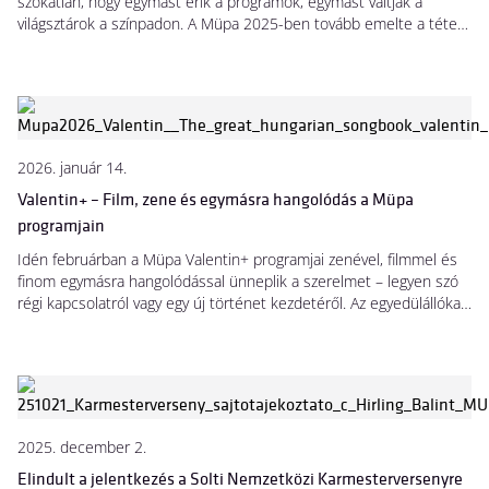
szokatlan, hogy egymást érik a programok, egymást váltják a
világsztárok a színpadon. A Müpa 2025-ben tovább emelte a tétet,
és a jubileumi évhez kapcsolódva azt a célt tűzte ki, hogy mindenki
– legyen akár művész, akár látogató, akár kolléga – átélje azt a
bizonyos Müpa-élményt, ami immáron húsz éve jellemzi a
létesítményt.
2026. január 14.
Valentin+ – Film, zene és egymásra hangolódás a Müpa
programjain
Idén februárban a Müpa Valentin+ programjai zenével, filmmel és
finom egymásra hangolódással ünneplik a szerelmet – legyen szó
régi kapcsolatról vagy egy új történet kezdetéről. Az egyedülállókat
jazzes koncert és kvíz várja ismerkedős hangulatban, a párokat
pedig Charlie Chaplin örök klasszikusa, a Nagyvárosi fények, élő
zenekari kísérettel.
2025. december 2.
Elindult a jelentkezés a Solti Nemzetközi Karmesterversenyre