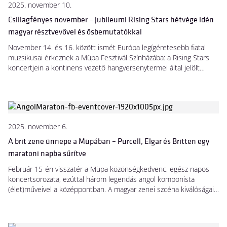
2025. november 10.
Csillagfényes november – jubileumi Rising Stars hétvége idén
magyar résztvevővel és ősbemutatókkal
November 14. és 16. között ismét Európa legígéretesebb fiatal
muzsikusai érkeznek a Müpa Fesztivál Színházába: a Rising Stars
koncertjein a kontinens vezető hangversenytermei által jelölt
előadók mutatkoznak be, akik a klasszikus zene jövőjét formálják.
Idén ismét magyar művészt is köszönthetünk a fellépők között:
Horváth Áron cimbalomművész koncertjével indul a háromnapos
fesztivál.
2025. november 6.
A brit zene ünnepe a Müpában – Purcell, Elgar és Britten egy
maratoni napba sűrítve
Február 15-én visszatér a Müpa közönségkedvenc, egész napos
koncertsorozata, ezúttal három legendás angol komponista
(élet)műveivel a középpontban. A magyar zenei szcéna kiválóságait
felvonultató nem kevesebb mint tizenegy koncert, a
Zeneakadémia növendékeinek üvegtermi eseményei, az
előadótermi filmvetítések és a kiállítás révén az Angol maraton a