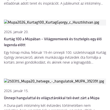
előadónak adott teret és inspirációt. A jubileumot az intézmény
április 25-én és 26-án sokszínű programsorozattal ünnepli: a
közönség nemcsak némafilmet láthat improvizált kísérettel, de
műfajokon átívelő orgonatrió, családi matiné, sőt világpremierrel
kecsegtető nagyszabású zenekari est is várja az érdeklődőket.
2026. január 20.
Kurtág 100 a Müpában – Világpremierek és tisztelgés egy élő
legenda előtt
Egy hónap múlva, február 19-én ünnepli 100. születésnapját Kurtág
György zeneszerző, akinek munkássága évtizedek óta formálja a
kortárs zenei gondolkodást, és akinek neve a legnagyobb
koncerttermek, zeneszerzők és előadóművészek számára jelent
viszonyítási pontot. A jubileum alkalmából a Budapest Music
Center szervezésében létrejött Kurtág 100 országos
programsorozat részeként a Müpa háromnapos fesztivállal
tiszteleg a kortárs zene élő legendája előtt: filmvetítéssel,
2026. január 15.
pódiumbeszélgetéssel és két ünnepi hangversennyel várják a
nézőket.
Ünnepi hangulattal és világsztárokkal teli évet zárt a Müpa
A Duna-parti intézmény két évtizedes történetében nem