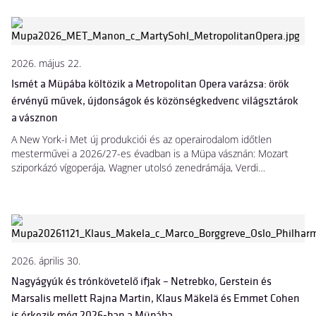
alakjai, Toldi és János vitéz is megjelennek a Fesztivál Színház
színpadán, de rendhagyó mesekoncertekkel is bővül a családi és
ifjúsági események kínálata.
2026. május 22.
Ismét a Müpába költözik a Metropolitan Opera varázsa: örök
érvényű művek, újdonságok és közönségkedvenc világsztárok
a vásznon
A New York-i Met új produkciói és az operairodalom időtlen
mesterművei a 2026/27-es évadban is a Müpa vásznán: Mozart
sziporkázó vígoperája, Wagner utolsó zenedrámája, Verdi
shakespeare-i ihletésű tragédiái, Puccini grandiózus alkotása, sőt
egy Pulitzer-díjas kortárs darab is helyet kap a sorozatban. A
közvetítések során többek között olyan ünnepelt énekeseket is
láthatunk, mint Lise Davidsen, Elīna Garanča, Piotr Beczała, Sondra
Radvanovsky és Nadine Sierra.
2026. április 30.
Nagyágyúk és trónkövetelő ifjak – Netrebko, Gerstein és
Marsalis mellett Rajna Martin, Klaus Mäkelä és Emmet Cohen
is érkezik még 2026-ban a Müpába