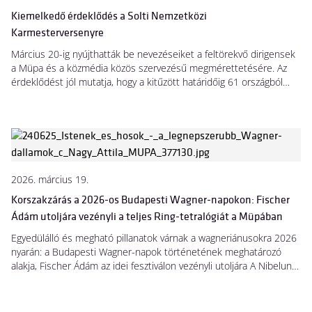
Kiemelkedő érdeklődés a Solti Nemzetközi
Karmesterversenyre
Március 20-ig nyújthatták be nevezéseiket a feltörekvő dirigensek
a Müpa és a közmédia közös szervezésű megmérettetésére. Az
érdeklődést jól mutatja, hogy a kitűzött határidőig 61 országból
közel 400 jelentkezés érkezett.
2026. március 19.
Korszakzárás a 2026-os Budapesti Wagner-napokon: Fischer
Ádám utoljára vezényli a teljes Ring-tetralógiát a Müpában
Egyedülálló és megható pillanatok várnak a wagneriánusokra 2026
nyarán: a Budapesti Wagner-napok történetének meghatározó
alakja, Fischer Ádám az idei fesztiválon vezényli utoljára A Nibelung
gyűrűjét a Müpában. A világszerte elismert karmester két
évtizeden át vezette a fesztivált, művészi látásmódjával és
elkötelezett munkájával a nemzetközi Wagner-játszás egyik kiemelt