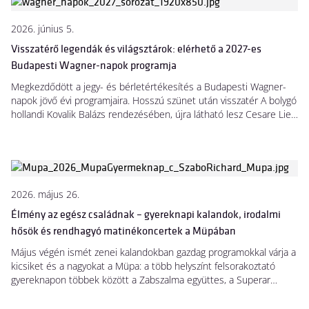
2026. június 5.
Visszatérő legendák és világsztárok: elérhető a 2027-es
Budapesti Wagner-napok programja
Megkezdődött a jegy- és bérletértékesítés a Budapesti Wagner-
napok jövő évi programjaira. Hosszú szünet után visszatér A bolygó
hollandi Kovalik Balázs rendezésében, újra látható lesz Cesare Lievi
nagyívű Trisztán és Izolda-előadása, Bretz Gábor és vendégei
Wagner legismertebb áriáiból és duettjeiből válogatnak, míg a
világhírű svéd szoprán, Nina Stemme dalesttel érkezik a Müpába.
2026. május 26.
Élmény az egész családnak – gyereknapi kalandok, irodalmi
hősök és rendhagyó matinékoncertek a Müpában
Május végén ismét zenei kalandokban gazdag programokkal várja a
kicsiket és a nagyokat a Müpa: a több helyszínt felsorakoztató
gyereknapon többek között a Zabszalma együttes, a Superar
kórus, Benedek Krisztina és Pásku Veronika gondoskodik a jó
hangulatról. Az ősz beköszöntével a magyar irodalom klasszikus