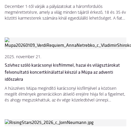
December 1-től várják a pályázatokat a háromfordulós
megmérettetésre, amely a világ minden tájáról érkező, 18 és 35 év
közötti karmesterek számára kínál egyedülálló lehetőséget. A fiatal
dirigensek 2026. október 1. és 10. között Magyarország
legismertebb koncerttermeiben, vezető szimfonikus együtteseink
élén mutatják be tudásukat, hogy esélyt kapjanak a fődíj
elnyerésére.
2025. november 21.
Szívhez szóló karácsonyi kisfilmmel, hazai és világsztárokat
felvonultató koncertkínálattal készül a Müpa az adventi
időszakra
A húszéves Müpa megindító karácsonyi kisfilmjével a közösen
megélt élmények generációkon átívelő erejére hívja fel a figyelmet,
és ahogy megszokhattuk, az év vége közeledtével ünnepi
programkínálattal ajándékozza meg a közönséget. Anna Netrebko
életében először énekli Verdi Requiemjének szoprán szólamát,
visszatér az ötszörös Grammy-díjas Esperanza Spalding, és
hamarosan bérletbontással válnak elérhetővé a Budapesti
Wagner-napok előadásainak jegyei is.