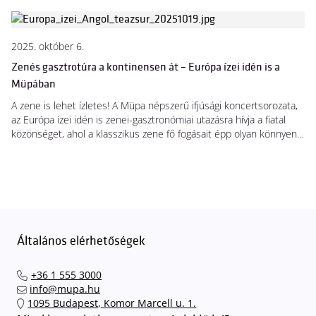
világszínvonalú kulturális intézmény kulisszái mögé – sőt: ők maguk
irányíthatják a történéseket.
2025. október 6.
Zenés gasztrotúra a kontinensen át – Európa ízei idén is a
Müpában
A zene is lehet ízletes! A Müpa népszerű ifjúsági koncertsorozata,
az Európa ízei idén is zenei-gasztronómiai utazásra hívja a fiatal
közönséget, ahol a klasszikus zene fő fogásait épp olyan könnyen
fogyaszthatóan és fenségesen tálalják, mint egy igazi lakomán.
Négy koncert, négy ország – a szervezők a kontinens legszebb
dallamait szolgálják fel ínycsiklandozóan izgalmasan, sok-sok új
élménnyel fűszerezve.
Általános elérhetőségek
+36 1 555 3000
info@mupa.hu
1095 Budapest, Komor Marcell u. 1.