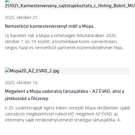
brit zenetörténet legemlékezetesebb darabjaiból válogat. A
jegyértékesítés megkezdődött, a részletes program pedig már
elérhető a Müpa honlapján.
2025. október 21.
Nemzetközi karmesterversenyt indít a Müpa
Új fejezetet nyit a Müpa a tehetségek felkutatásában: 2026.
október 1. és 10. között, a közmédiával közös szervezésben,
rangos hazai és nemzetközi partnerek közreműködésével hívja
életre a Solti Nemzetközi Karmesterversenyt, amelynek célja, hogy
felfedezze és támogassa a kivételes tehetségű fiatal dirigenseket,
inspiráló lendületet adva művészi pályájuknak.
2025. október 16.
Megjelent a Müpa vadonatúj társasjátéka – AZ ÉVAD, ahol a
játékosoké a főszerep
A 20. születésnapját egész évben ünneplő Müpa októberben újabb
szenzációs meglepetéssel rukkol elő: megjelent AZ ÉVAD, az
intézmény saját rendezvényszervező stratégiai társasjátéka. A
jubileumhoz méltó újdonság egyedülálló és szórakoztató módon
ad lehetőséget arra, hogy a játékosok bepillantsanak egy