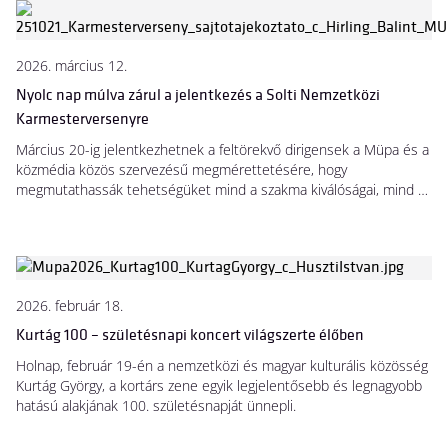
központjává emelve azt. Most pedig elérkezettnek látta az időt,
hogy a stafétát és a karmesteri pálcát részben továbbadva, ezután
az eseménysorozat új társ-művészetivezetőjével, Rajna Martinnal
2026. március 12.
közösen lássák el a feladatot.
Nyolc nap múlva zárul a jelentkezés a Solti Nemzetközi
Karmesterversenyre
Március 20-ig jelentkezhetnek a feltörekvő dirigensek a Müpa és a
közmédia közös szervezésű megmérettetésére, hogy
megmutathassák tehetségüket mind a szakma kiválóságai, mind a
nagyközönség előtt.
2026. február 18.
Kurtág 100 – születésnapi koncert világszerte élőben
Holnap, február 19-én a nemzetközi és magyar kulturális közösség
Kurtág György, a kortárs zene egyik legjelentősebb és legnagyobb
hatású alakjának 100. születésnapját ünnepli.