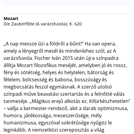
Mozart
Die Zauberflöte (A varázsfuvola), K. 620
„A nap messze űzi a földről a bűnt!” Ha van opera,
amely a lényegről mesél és mindenkihez szól, az A
varázsfuvola. Fischer Iván 2015 után újra színpadra
állítja Mozart filozofikus meséjét, amelyben jó és rossz,
fény és sötétség, helyes és helytelen, bátorság és
félelem, bölcsesség és babona, bosszúvágy és
megbocsátás feszül egymásnak. A szerző utolsó
színpadi műve beavatási szertartás és a felnőtté válás
tanmeséje. „Mágikus erejű alkotás ez. Kifürkészhetetlen”
– vallja a karmester-rendező, akit a darab optimizmusa,
humora, játékossága, meseszerűsége, mély
humanizmusa, egyszóval sokrétűsége nyűgöz le
leginkább. A nemzetközi szereposztás a világ