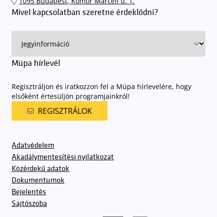
1095 Budapest, Komor Marcell u. 1.
rendjének részletes leírása
elérhető itt
.
Mivel kapcsolatban szeretne érdeklődni?
Müpa hírlevél
Regisztráljon és iratkozzon fel a Müpa hírlevelére, hogy
elsőként értesüljön programjainkról!
REGISZTRÁLOK
Adatvédelem
Akadálymentesítési nyilatkozat
Közérdekű adatok
Dokumentumok
Bejelentés
Sajtószoba