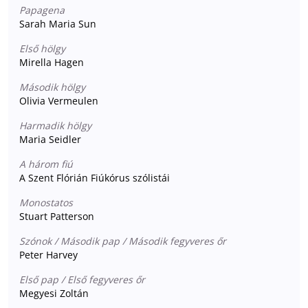
Papagena
Sarah Maria Sun
Első hölgy
Mirella Hagen
Második hölgy
Olivia Vermeulen
Harmadik hölgy
Maria Seidler
A három fiú
A Szent Flórián Fiúkórus szólistái
Monostatos
Stuart Patterson
Szónok / Második pap / Második fegyveres őr
Peter Harvey
Első pap / Első fegyveres őr
Megyesi Zoltán