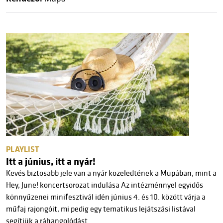
PLAYLIST
Itt a június, itt a nyár!
Kevés biztosabb jele van a nyár közeledtének a Müpában, mint a
Hey, June! koncertsorozat indulása Az intézménnyel egyidős
könnyűzenei minifesztivál idén június 4. és 10. között várja a
műfaj rajongóit, mi pedig egy tematikus lejátszási listával
segítjük a ráhangolódást.