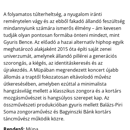
A folyamatos túlterheltség, a nyugalom iránti
reménytelen vágy és az ebből fakadó állandó feszültség
mindannyiunk számára ismerős élmény – ám kevesen
tudják olyan pontosan formába önteni mindezt, mint
Gyuris Bence. Az előadó a hazai alternatív hiphop egyik
meghatározó alakjaként 2015 óta építi saját zenei
univerzumát, amelynek állandó pillérei a generációs
szorongás, a kiégés, az identitáskeresés és az
újrakezdés. A Müpában megrendezett koncert újabb
állomás a traptől fokozatosan eltávolodó művész
útkeresésében, amelyben ezúttal a minimalista
hangzásvilág mellett a klasszikus zongora és a kortárs
mozgásművészet is hangsúlyos szerepet kap. Az
összművészeti produkcióban gyuris mellett Balázs-Piri
Soma zongoraművész és Bagyinszki Bánk kortárs
táncművész működik közre.
Rendező:
Müpa