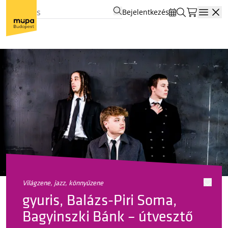
Bejelentkezés
Open
világzene, jazz, könnyűzene
gyuris, Balázs-Piri Soma,
Bagyinszki Bánk – útvesztő