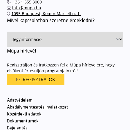
+36 1 555 3000
találhassák meg a legideálisabb parkolóhelyet és
kényelmesen
info@mupa.hu
érkezhessenek meg előadásainkra
. A Müpa mélygarázsában a
1095 Budapest, Komor Marcell u. 1.
sorompókat rendszámfelismerő automatika nyitja.
A parkolás
Mivel kapcsolatban szeretne érdeklődni?
ingyenes azon vendégeink számára, akik egy aznapi fizetős
előadásra belépőjeggyel rendelkeznek
. A Müpa parkolási
rendjének részletes leírása
elérhető itt
.
Müpa hírlevél
Regisztráljon és iratkozzon fel a Müpa hírlevelére, hogy
elsőként értesüljön programjainkról!
REGISZTRÁLOK
Adatvédelem
Akadálymentesítési nyilatkozat
Közérdekű adatok
Dokumentumok
Bejelentés