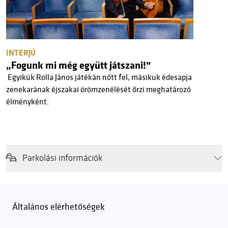
INTERJÚ
„Fogunk mi még együtt játszani!”
Egyikük Rolla János játékán nőtt fel, másikuk édesapja
zenekarának éjszakai örömzenélését őrzi meghatározó
élményként.
Parkolási információk
Felhívjuk látogatóink figyelmét, hogy abban az esetben, amikor a
Müpa mélygarázsa és kültéri parkolója teljes kapacitással működik,
érkezéskor megnövekedett várakozási idővel érdemes kalkulálni. Ezt
Általános elérhetőségek
elkerülendő,
azt javasoljuk kedves közönségünknek, induljanak
el hozzánk időben, hogy
gyorsan és zökkenőmentesen