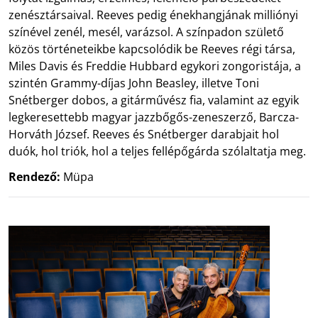
zenésztársaival. Reeves pedig énekhangjának milliónyi
színével zenél, mesél, varázsol. A színpadon születő
közös történeteikbe kapcsolódik be Reeves régi társa,
Miles Davis és Freddie Hubbard egykori zongoristája, a
szintén Grammy-díjas John Beasley, illetve Toni
Snétberger dobos, a gitárművész fia, valamint az egyik
legkeresettebb magyar jazzbőgős-zeneszerző, Barcza-
Horváth József. Reeves és Snétberger darabjait hol
duók, hol triók, hol a teljes fellépőgárda szólaltatja meg.
Rendező:
Müpa