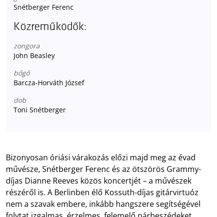
Snétberger Ferenc
Közreműködők:
zongora
John Beasley
bőgő
Barcza-Horváth József
dob
Toni Snétberger
Bizonyosan óriási várakozás előzi majd meg az évad
művésze, Snétberger Ferenc és az ötszörös Grammy-
díjas Dianne Reeves közös koncertjét – a művészek
részéről is. A Berlinben élő Kossuth-díjas gitárvirtuóz
nem a szavak embere, inkább hangszere segítségével
folytat izgalmas, érzelmes, felemelő párbeszédeket