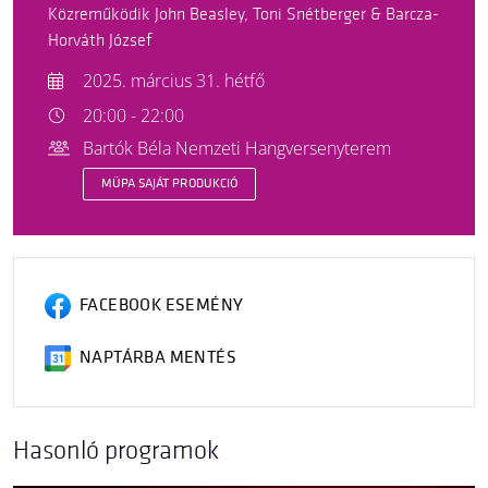
Közreműködik John Beasley, Toni Snétberger & Barcza-
Horváth József
2025. március 31. hétfő
20:00 - 22:00
Bartók Béla Nemzeti Hangversenyterem
MÜPA SAJÁT PRODUKCIÓ
FACEBOOK ESEMÉNY
NAPTÁRBA MENTÉS
Hasonló programok