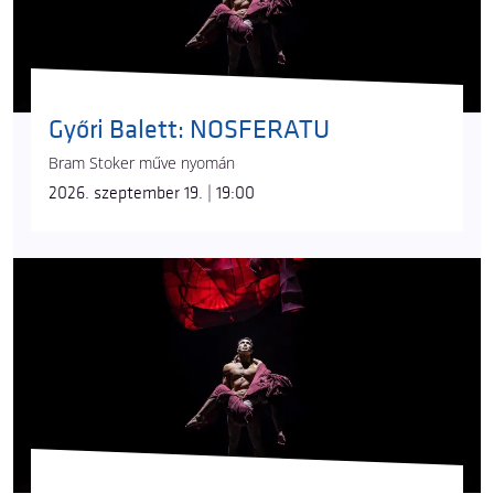
Győri Balett: NOSFERATU
Bram Stoker műve nyomán
2026. szeptember 19. | 19:00