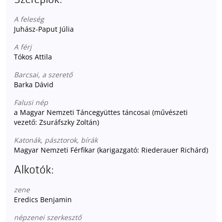
A feleség
Juhász-Paput Júlia
A férj
Tókos Attila
Barcsai, a szerető
Barka Dávid
Falusi nép
a Magyar Nemzeti Táncegyüttes táncosai (művészeti
vezető: Zsuráfszky Zoltán)
Katonák, pásztorok, bírák
Magyar Nemzeti Férfikar (karigazgató: Riederauer Richárd)
Alkotók:
zene
Eredics Benjamin
népzenei szerkesztő