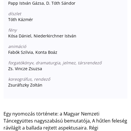
Papp István Gázsa, D. Tóth Sándor
díszlet
Tóth Kázmér
fény
Kósa Dániel, Niederkirchner István
animáció
Fabók Szilvia, Konta Boáz
forgatókönyv, dramaturgia, jelmez, társrendező
Zs. Vincze Zsuzsa
koreográfus, rendező
Zsuráfszky Zoltán
Egy nyomozás története: a Magyar Nemzeti
Táncegyüttes nagyszabású bemutatója, A hűtlen feleség
rávilágít a ballada rejtett aspektusaira. Régi