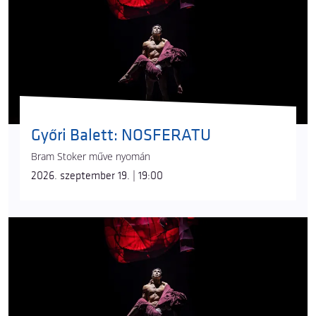
díszletek
Tóth Kázmér
, a szemet gyönyörködtető
korhű jelmezek
Bianca Imelda Jeremias
munkái, a
történetmesélő fénytervet
Szabó Dániel
készítette.
Írta:
Jászay Tamás
Győri Balett: NOSFERATU
Bram Stoker műve nyomán
2026. szeptember 19. | 19:00