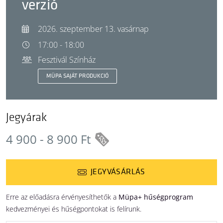
verzió
2026. szeptember 13. vasárnap
17:00 - 18:00
Fesztivál Színház
MÜPA SAJÁT PRODUKCIÓ
Jegyárak
4 900 - 8 900 Ft
JEGYVÁSÁRLÁS
Erre az előadásra érvényesíthetők a
Müpa+ hűségprogram
kedvezményei és hűségpontokat is felírunk.