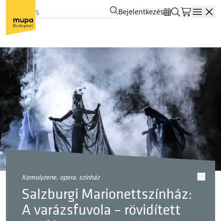
Bejelentkezés
Open
komolyzene, opera, színház
Salzburgi Marionettszínház:
A varázsfuvola – rövidített