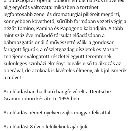
produkciója az operairodalom emblematikus művének
alig egyórás változata: miközben a történet
legfontosabb zenei és dramaturgiai pilléreit megőrzi,
könnyebben követhető, sűrűbb formában vezeti végig a
nézőt Tamino, Pamina és Papageno kalandjain. A több
mint száz éve működő társulat előadásában a
bábmozgatás önálló művészetté válik: a gondosan
faragott figurák, a részletgazdag díszletek és Mozart
zenéjének válogatott részletei együtt teremtenek
különleges színházi élményt. Ideális első találkozás az
operával, de azoknak is kivételes élmény, akik jól ismerik
a művet.
Az előadásban hallható hangfelvételt a Deutsche
Grammophon készítette 1955-ben.
Az előadás német nyelven zajlik magyar felirattal.
Az előadást 8 éven felülieknek ajánljuk.