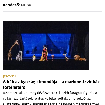
Rendező:
Müpa
JEGYZET
A báb az igazság kimondója – a marionettszínház
történetéről
Az emberi alakot megidéző szobrok, kisebb faragott figurák a
vallási szertartások fontos kellékei voltak, amelyekből az
évszázadok alatt kialakultak azok a hasonlóan mágikus erővel