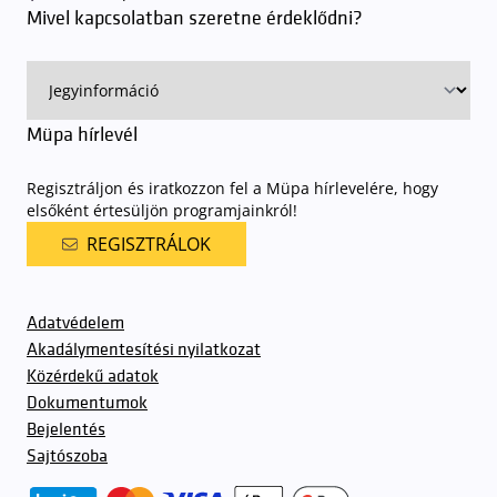
rendjének részletes leírása
elérhető itt
.
Mivel kapcsolatban szeretne érdeklődni?
Müpa hírlevél
Regisztráljon és iratkozzon fel a Müpa hírlevelére, hogy
elsőként értesüljön programjainkról!
REGISZTRÁLOK
Adatvédelem
Akadálymentesítési nyilatkozat
Közérdekű adatok
Dokumentumok
Bejelentés
Sajtószoba