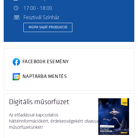
17:00 - 18:00
Fesztivál Színház
MÜPA SAJÁT PRODUKCIÓ
FACEBOOK ESEMÉNY
NAPTÁRBA MENTÉS
Digitális műsorfüzet
Az előadással kapcsolatos
háttérinformációkért, érdekességekért olvassa
műsorfüzetünket!