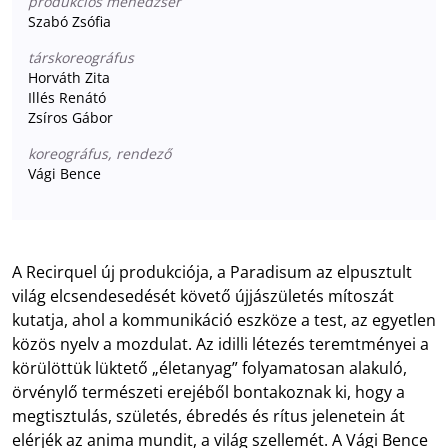
produkciós menedzser
Szabó Zsófia
társkoreográfus
Horváth Zita
Illés Renátó
Zsíros Gábor
koreográfus, rendező
Vági Bence
A Recirquel új produkciója, a Paradisum az elpusztult
világ elcsendesedését követő újjászületés mítoszát
kutatja, ahol a kommunikáció eszköze a test, az egyetlen
közös nyelv a mozdulat. Az idilli létezés teremtményei a
körülöttük lüktető „életanyag” folyamatosan alakuló,
örvénylő természeti erejéből bontakoznak ki, hogy a
megtisztulás, születés, ébredés és rítus jelenetein át
elérjék az anima mundit, a világ szellemét. A Vági Bence