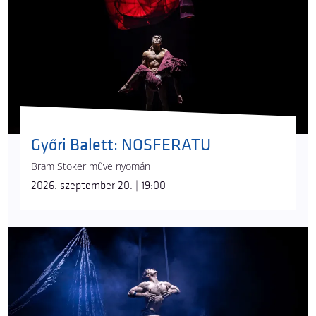
Győri Balett: NOSFERATU
Bram Stoker műve nyomán
2026. szeptember 20. | 19:00