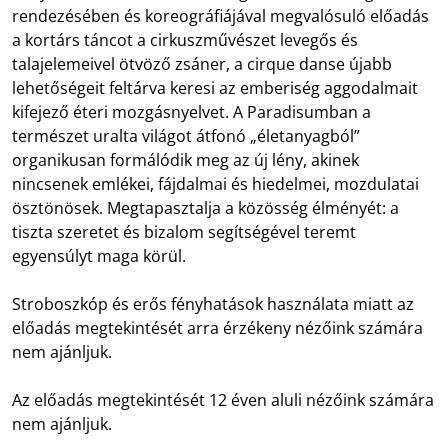
rendezésében és koreográfiájával megvalósuló előadás
a kortárs táncot a cirkuszművészet levegős és
talajelemeivel ötvöző zsáner, a cirque danse újabb
lehetőségeit feltárva keresi az emberiség aggodalmait
kifejező éteri mozgásnyelvet. A Paradisumban a
természet uralta világot átfonó „életanyagból”
organikusan formálódik meg az új lény, akinek
nincsenek emlékei, fájdalmai és hiedelmei, mozdulatai
ösztönösek. Megtapasztalja a közösség élményét: a
tiszta szeretet és bizalom segítségével teremt
egyensúlyt maga körül.
Stroboszkóp és erős fényhatások használata miatt az
előadás megtekintését arra érzékeny nézőink számára
nem ajánljuk.
Az előadás megtekintését 12 éven aluli nézőink számára
nem ajánljuk.