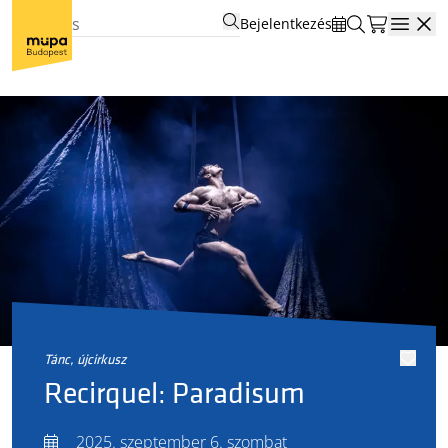
Bejelentkezés
Open
tánc, újcirkusz
Recirquel: Paradisum
2025. szeptember 6. szombat