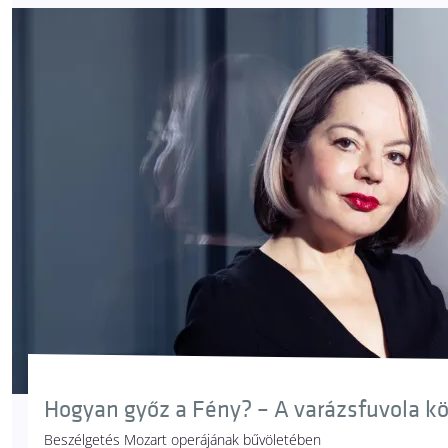
Hogyan győz a Fény? – A varázsfuvola k
Beszélgetés Mozart operájának bűvöletében