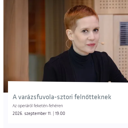
A varázsfuvola-sztori felnőtteknek
Az operáról feketén-fehéren
2026. szeptember 11. | 19:00