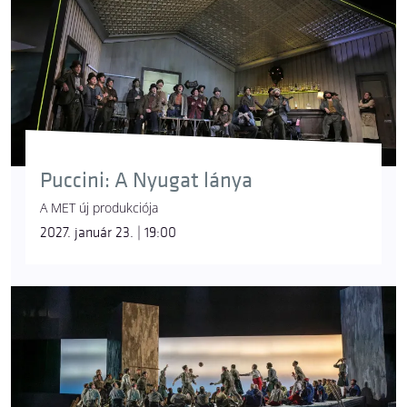
Puccini: A Nyugat lánya
A MET új produkciója
2027. január 23. | 19:00