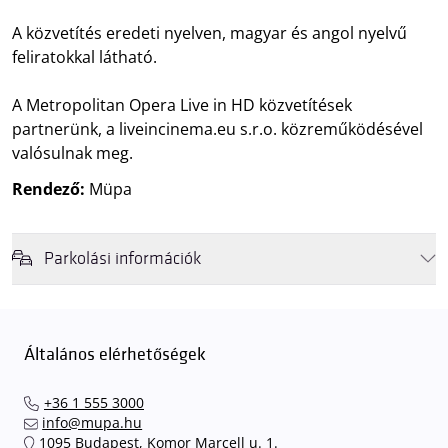
A közvetítés eredeti nyelven, magyar és angol nyelvű
feliratokkal látható.
A Metropolitan Opera Live in HD közvetítések
partnerünk, a liveincinema.eu s.r.o. közreműködésével
valósulnak meg.
Rendező:
Müpa
Parkolási információk
Felhívjuk látogatóink figyelmét, hogy abban az esetben, amikor a
Müpa mélygarázsa és kültéri parkolója teljes kapacitással működik,
érkezéskor megnövekedett várakozási idővel érdemes kalkulálni. Ezt
Általános elérhetőségek
elkerülendő,
azt javasoljuk kedves közönségünknek, induljanak
el hozzánk időben, hogy
gyorsan és zökkenőmentesen
+36 1 555 3000
találhassák meg a legideálisabb parkolóhelyet és
kényelmesen
info@mupa.hu
érkezhessenek meg előadásainkra
. A Müpa mélygarázsában a
1095 Budapest, Komor Marcell u. 1.