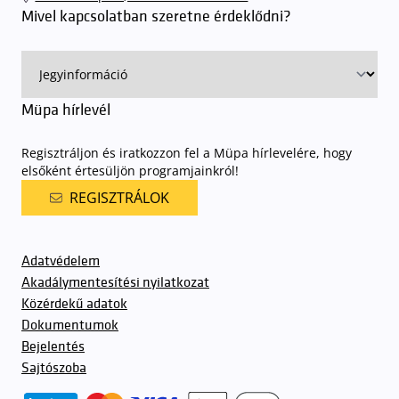
sorompókat rendszámfelismerő automatika nyitja.
A parkolás
Mivel kapcsolatban szeretne érdeklődni?
ingyenes azon vendégeink számára, akik egy aznapi fizetős
előadásra belépőjeggyel rendelkeznek
. A Müpa parkolási
rendjének részletes leírása
elérhető itt
.
Müpa hírlevél
Regisztráljon és iratkozzon fel a Müpa hírlevelére, hogy
elsőként értesüljön programjainkról!
REGISZTRÁLOK
Adatvédelem
Akadálymentesítési nyilatkozat
Közérdekű adatok
Dokumentumok
Bejelentés
Sajtószoba