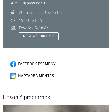
A MET új produkciója
2026. május 30. szombat
19:00 - 21:45
Fesztivál Színház
MÜPA SAJÁT PRODUKCIÓ
FACEBOOK ESEMÉNY
NAPTÁRBA MENTÉS
Hasonló programok