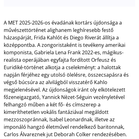
A MET 2025-2026-os évadának kortárs újdonsága a
művészettörténet alighanem leghíresebb festő
házaspárját, Frida Kahlót és Diego Riverát állítja a
középpontba. A zongoristaként is tevékeny amerikai
komponista, Gabriela Lena Frank 2022-es, mágikus-
realista operájában egyfajta fordított Orfeusz és
Euridiké-történet alkotja a cselekményt: a halottak
napján férjéhez egy utolsó ölelésre, összecsapásra és
végső búcsúra az alvilágból visszatérő Kahlo
megjelenésével. Az újdonságok iránt oly elkötelezett
főzeneigazgató, Yannick Nèzet-Séguin vezényletével
felhangzó műben a két fő- és címszerep a
kimeríthetetlen vokális fantáziával megáldott
mezzoszopránnak, Isabel Leonardnak, illetve az
imponáló hangzó életművel rendelkező baritonnak,
Carlos Álvareznek jut Deborah Colker rendezésében.