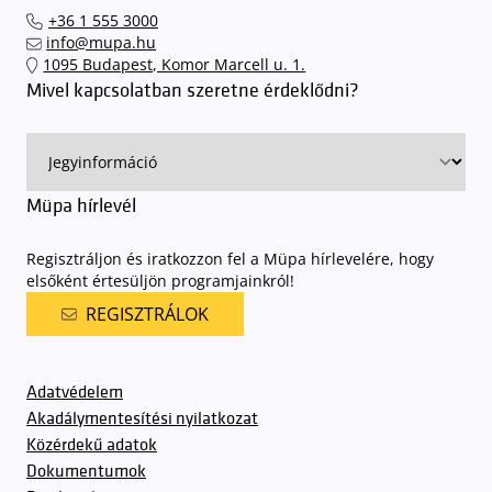
el hozzánk időben, hogy
gyorsan és zökkenőmentesen
+36 1 555 3000
találhassák meg a legideálisabb parkolóhelyet és
kényelmesen
info@mupa.hu
érkezhessenek meg előadásainkra
. A Müpa mélygarázsában a
1095 Budapest, Komor Marcell u. 1.
sorompókat rendszámfelismerő automatika nyitja.
A parkolás
Mivel kapcsolatban szeretne érdeklődni?
ingyenes azon vendégeink számára, akik egy aznapi fizetős
előadásra belépőjeggyel rendelkeznek
. A Müpa parkolási
rendjének részletes leírása
elérhető itt
.
Müpa hírlevél
Regisztráljon és iratkozzon fel a Müpa hírlevelére, hogy
elsőként értesüljön programjainkról!
REGISZTRÁLOK
Adatvédelem
Akadálymentesítési nyilatkozat
Közérdekű adatok
Dokumentumok