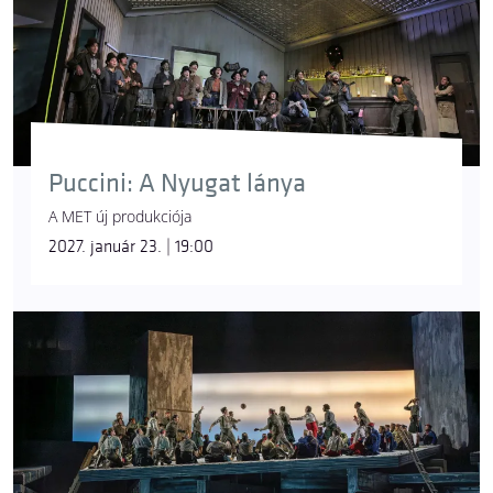
Puccini: A Nyugat lánya
A MET új produkciója
2027. január 23. | 19:00