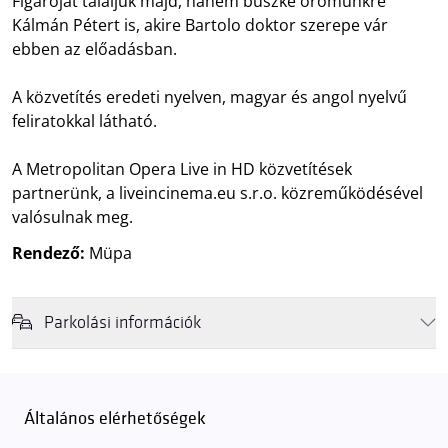
Figaróját találjuk majd, hanem büszke örömünkre
Kálmán Pétert is, akire Bartolo doktor szerepe vár
ebben az előadásban.
A közvetítés eredeti nyelven, magyar és angol nyelvű
feliratokkal látható.
A Metropolitan Opera Live in HD közvetítések
partnerünk, a liveincinema.eu s.r.o. közreműködésével
valósulnak meg.
Rendező:
Müpa
Parkolási információk
Felhívjuk látogatóink figyelmét, hogy abban az esetben, amikor a
Müpa mélygarázsa és kültéri parkolója teljes kapacitással működik,
érkezéskor megnövekedett várakozási idővel érdemes kalkulálni. Ezt
Általános elérhetőségek
elkerülendő,
azt javasoljuk kedves közönségünknek, induljanak