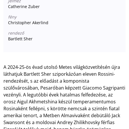
jelmez
Catherine Zuber
fény
Christopher Akerlind
rendező
Bartlett Sher
A 2024-25-ös évad utolsó Metes világközvetítésén újra
láthatjuk Bartlett Sher sziporkázóan eleven Rossini-
rendezését, s az előadást a komponista
szülővárosában, Pesaróban képzett Giacomo Sagripanti
vezényli. A legutóbbi évek hatalmas felfedezése, az
orosz Aigul Akhmetshina készül temperamentumos
Rosinaként fellépni, s körötte nemcsak a szintén fiatal
amerikai tenort, a Metben Almavivaként debütáló Jack
Swansont és a moldovai Andrey Zhilikhovsky férfias