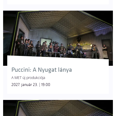
Puccini: A Nyugat lánya
A MET új produkciója
2027. január 23. | 19:00