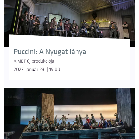
Puccini: A Nyugat lánya
A MET új produkciója
2027. január 23. | 19:00