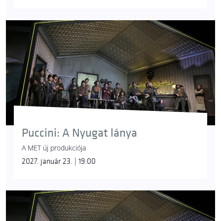
Puccini: A Nyugat lánya
A MET új produkciója
2027. január 23. | 19:00