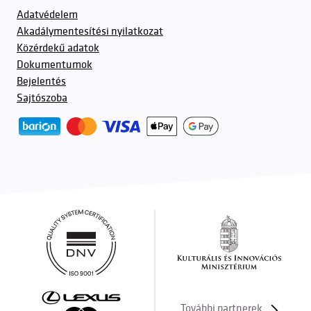
Adatvédelem
Akadálymentesítési nyilatkozat
Közérdekű adatok
Dokumentumok
Bejelentés
Sajtószoba
További partnerek