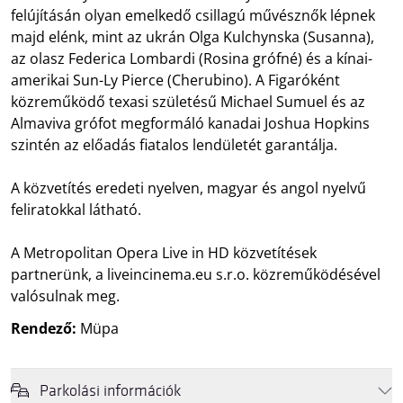
felújításán olyan emelkedő csillagú művésznők lépnek
majd elénk, mint az ukrán Olga Kulchynska (Susanna),
az olasz Federica Lombardi (Rosina grófné) és a kínai-
amerikai Sun-Ly Pierce (Cherubino). A Figaróként
közreműködő texasi születésű Michael Sumuel és az
Almaviva grófot megformáló kanadai Joshua Hopkins
szintén az előadás fiatalos lendületét garantálja.
A közvetítés eredeti nyelven, magyar és angol nyelvű
feliratokkal látható.
A Metropolitan Opera Live in HD közvetítések
partnerünk, a liveincinema.eu s.r.o. közreműködésével
valósulnak meg.
Rendező:
Müpa
Parkolási információk