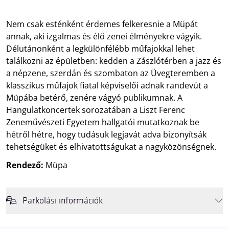
Nem csak esténként érdemes felkeresnie a Müpát
annak, aki izgalmas és élő zenei élményekre vágyik.
Délutánonként a legkülönfélébb műfajokkal lehet
találkozni az épületben: kedden a Zászlótérben a jazz és
a népzene, szerdán és szombaton az Üvegteremben a
klasszikus műfajok fiatal képviselői adnak randevút a
Müpába betérő, zenére vágyó publikumnak. A
Hangulatkoncertek sorozatában a Liszt Ferenc
Zeneművészeti Egyetem hallgatói mutatkoznak be
hétről hétre, hogy tudásuk legjavát adva bizonyítsák
tehetségüket és elhivatottságukat a nagyközönségnek.
Rendező:
Müpa
Parkolási információk
Felhívjuk látogatóink figyelmét, hogy abban az esetben, amikor a