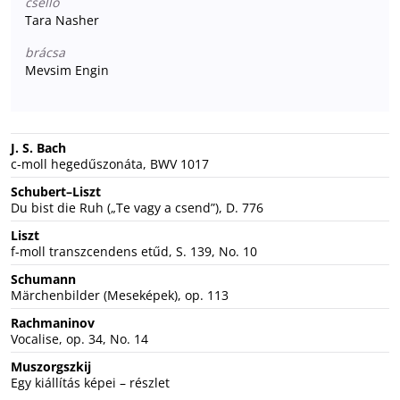
cselló
Tara Nasher
brácsa
Mevsim Engin
J. S. Bach
c-moll hegedűszonáta, BWV 1017
Schubert–Liszt
Du bist die Ruh („Te vagy a csend”), D. 776
Liszt
f-moll transzcendens etűd, S. 139, No. 10
Schumann
Märchenbilder (Meseképek), op. 113
Rachmaninov
Vocalise, op. 34, No. 14
Muszorgszkij
Egy kiállítás képei – részlet