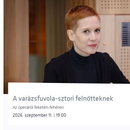
A varázsfuvola-sztori felnőtteknek
Az operáról feketén-fehéren
2026. szeptember 11. | 19:00