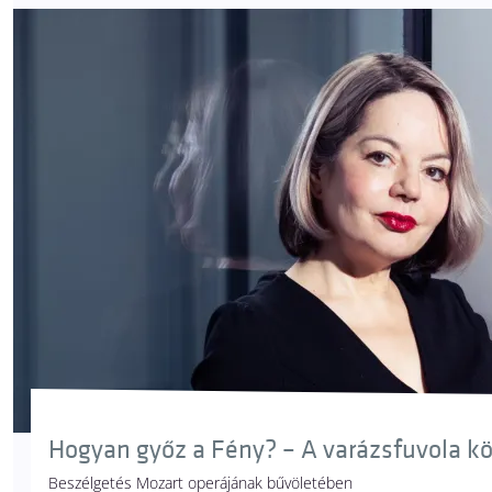
Hogyan győz a Fény? – A varázsfuvola k
Beszélgetés Mozart operájának bűvöletében