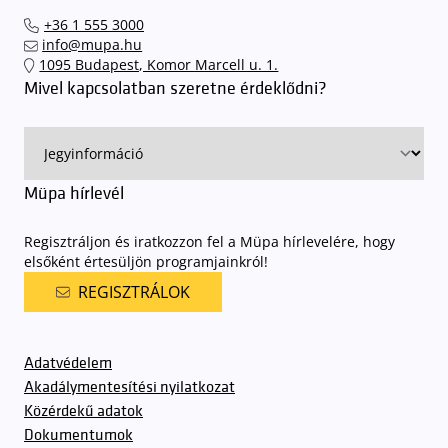
el hozzánk időben, hogy
gyorsan és zökkenőmentesen
+36 1 555 3000
találhassák meg a legideálisabb parkolóhelyet és
kényelmesen
info@mupa.hu
érkezhessenek meg előadásainkra
. A Müpa mélygarázsában a
1095 Budapest, Komor Marcell u. 1.
sorompókat rendszámfelismerő automatika nyitja.
A parkolás
Mivel kapcsolatban szeretne érdeklődni?
ingyenes azon vendégeink számára, akik egy aznapi fizetős
előadásra belépőjeggyel rendelkeznek
. A Müpa parkolási
rendjének részletes leírása
elérhető itt
.
Müpa hírlevél
Regisztráljon és iratkozzon fel a Müpa hírlevelére, hogy
elsőként értesüljön programjainkról!
REGISZTRÁLOK
Adatvédelem
Akadálymentesítési nyilatkozat
Közérdekű adatok
Dokumentumok