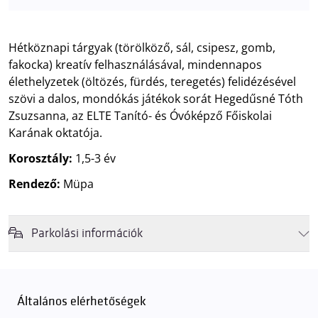
Hétköznapi tárgyak (törölköző, sál, csipesz, gomb,
fakocka) kreatív felhasználásával, mindennapos
élethelyzetek (öltözés, fürdés, teregetés) felidézésével
szövi a dalos, mondókás játékok sorát Hegedűsné Tóth
Zsuzsanna, az ELTE Tanító- és Óvóképző Főiskolai
Karának oktatója.
Korosztály:
1,5-3 év
Rendező:
Müpa
Parkolási információk
Felhívjuk látogatóink figyelmét, hogy abban az esetben, amikor a
Müpa mélygarázsa és kültéri parkolója teljes kapacitással működik,
érkezéskor megnövekedett várakozási idővel érdemes kalkulálni. Ezt
Általános elérhetőségek
elkerülendő,
azt javasoljuk kedves közönségünknek, induljanak