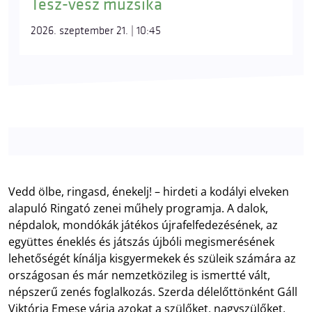
Tesz-vesz muzsika
2026. szeptember 21. | 10:45
Vedd ölbe, ringasd, énekelj! – hirdeti a kodályi elveken
alapuló Ringató zenei műhely programja. A dalok,
népdalok, mondókák játékos újrafelfedezésének, az
együttes éneklés és játszás újbóli megismerésének
lehetőségét kínálja kisgyermekek és szüleik számára az
országosan és már nemzetközileg is ismertté vált,
népszerű zenés foglalkozás. Szerda délelőttönként Gáll
Viktória Emese várja azokat a szülőket, nagyszülőket,