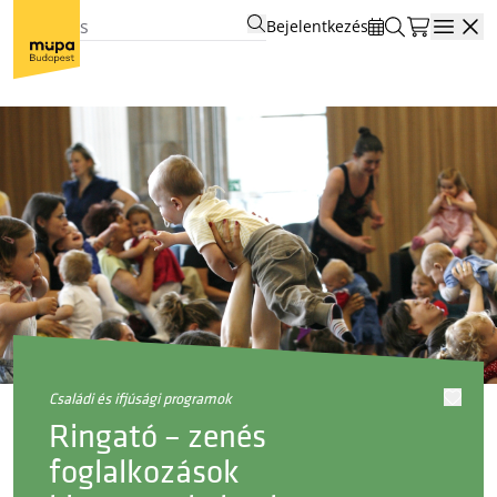
Bejelentkezés
Open
családi és ifjúsági programok
Ringató – zenés
foglalkozások