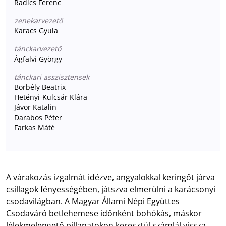
Radics Ferenc
zenekarvezető
Karacs Gyula
tánckarvezető
Ágfalvi György
tánckari asszisztensek
Borbély Beatrix
Hetényi-Kulcsár Klára
Jávor Katalin
Darabos Péter
Farkas Máté
A várakozás izgalmát idézve, angyalokkal keringőt járva
csillagok fényességében, játszva elmerülni a karácsonyi
csodavilágban. A Magyar Állami Népi Együttes
Csodaváró betlehemese időnként bohókás, máskor
lélekmelengető pillanatokon keresztül számlál vissza