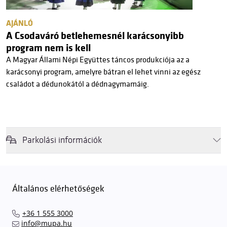
AJÁNLÓ
A Csodaváró betlehemesnél karácsonyibb
program nem is kell
A Magyar Állami Népi Együttes táncos produkciója az a
karácsonyi program, amelyre bátran el lehet vinni az egész
családot a dédunokától a dédnagymamáig.
Parkolási információk
Felhívjuk látogatóink figyelmét, hogy abban az esetben, amikor a
Müpa mélygarázsa és kültéri parkolója teljes kapacitással működik,
érkezéskor megnövekedett várakozási idővel érdemes kalkulálni. Ezt
Általános elérhetőségek
elkerülendő,
azt javasoljuk kedves közönségünknek, induljanak
el hozzánk időben, hogy
gyorsan és zökkenőmentesen
+36 1 555 3000
találhassák meg a legideálisabb parkolóhelyet és
kényelmesen
info@mupa.hu
érkezhessenek meg előadásainkra
. A Müpa mélygarázsában a