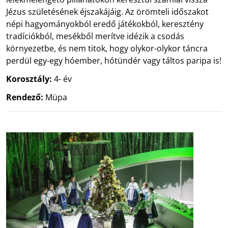
Jézus születésének éjszakájáig. Az örömteli időszakot
népi hagyományokból eredő játékokból, keresztény
tradíciókból, mesékből merítve idézik a csodás
környezetbe, és nem titok, hogy olykor-olykor táncra
perdül egy-egy hóember, hótündér vagy táltos paripa is!
Korosztály:
4- év
Rendező:
Müpa