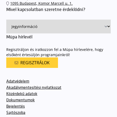
1095 Budapest, Komor Marcell u. 1.
sorompókat rendszámfelismerő automatika nyitja.
A parkolás
Mivel kapcsolatban szeretne érdeklődni?
ingyenes azon vendégeink számára, akik egy aznapi fizetős
előadásra belépőjeggyel rendelkeznek
. A Müpa parkolási
rendjének részletes leírása
elérhető itt
.
Müpa hírlevél
Regisztráljon és iratkozzon fel a Müpa hírlevelére, hogy
elsőként értesüljön programjainkról!
REGISZTRÁLOK
Adatvédelem
Akadálymentesítési nyilatkozat
Közérdekű adatok
Dokumentumok
Bejelentés
Sajtószoba