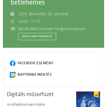
betlehemes
2024. december 28. szombat
16:00 - 17:15
Bartók Béla Nemzeti Hangversenyterem
MÜPA SAJÁT PRODUKCIÓ
FACEBOOK ESEMÉNY
NAPTÁRBA MENTÉS
Digitális műsorfüzet
Az előadással kapcsolatos