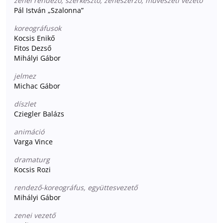
zenei rendező, szerkesztő, zeneszerző, művészeti vezető
Pál István „Szalonna”
koreográfusok
Kocsis Enikő
Fitos Dezső
Mihályi Gábor
jelmez
Michac Gábor
díszlet
Cziegler Balázs
animáció
Varga Vince
dramaturg
Kocsis Rozi
rendező-koreográfus, együttesvezető
Mihályi Gábor
zenei vezető