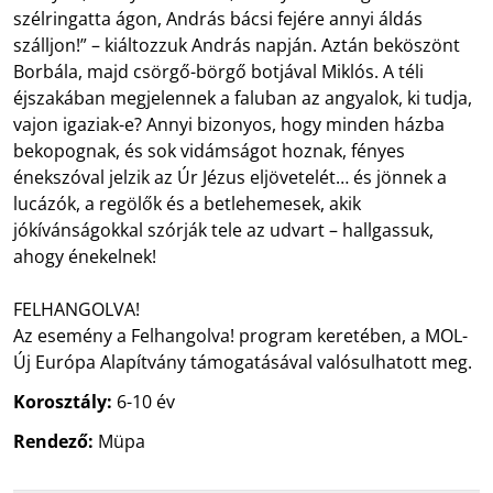
szélringatta ágon, András bácsi fejére annyi áldás
szálljon!” – kiáltozzuk András napján. Aztán beköszönt
Borbála, majd csörgő-börgő botjával Miklós. A téli
éjszakában megjelennek a faluban az angyalok, ki tudja,
vajon igaziak-e? Annyi bizonyos, hogy minden házba
bekopognak, és sok vidámságot hoznak, fényes
énekszóval jelzik az Úr Jézus eljövetelét… és jönnek a
lucázók, a regölők és a betlehemesek, akik
jókívánságokkal szórják tele az udvart – hallgassuk,
ahogy énekelnek!
FELHANGOLVA!
Az esemény a Felhangolva! program keretében, a MOL-
Új Európa Alapítvány támogatásával valósulhatott meg.
Korosztály:
6-10 év
Rendező:
Müpa