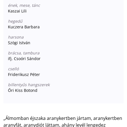
ének, mese, tánc
Kaszai Lili
hegedű
Kuczera Barbara
harsona
Szögi István
brácsa, tambura
ifj. Csoóri Sándor
cselló
Friderikusz Péter
billentyűs hangszerek
Őri Kiss Botond
„Álmomban éjszaka aranykertben jártam, aranykertben
aranyfát, aranydiót láttam, ahány levél lengedez