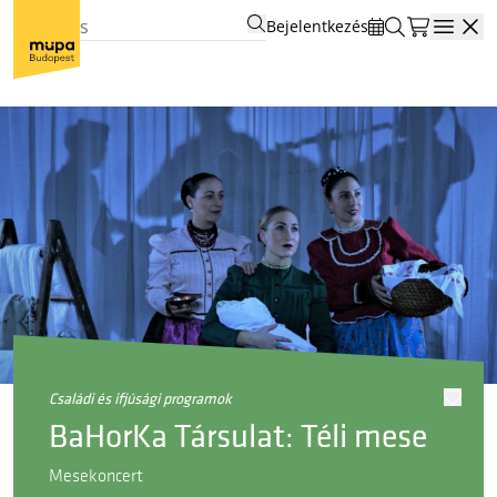
Bejelentkezés
Open
családi és ifjúsági programok
BaHorKa Társulat: Téli mese
Mesekoncert