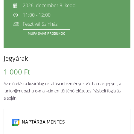
2026. december 8. kedd
11:00 - 12:00
Fesztivál Színház
MÜPA SAJÁT PRODUKCIÓ
Jegyárak
1 000 Ft
Az előadásra kizárólag oktatási intézmények válthatnak jegyet, a
junior@mupa.hu e-mail-címen történő előzetes írásbeli foglalás
alapján.
NAPTÁRBA MENTÉS