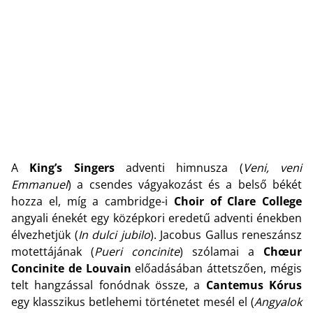
A
King’s Singers
adventi himnusza (
Veni, veni
Emmanuel
) a csendes vágyakozást és a belső békét
hozza el, míg a cambridge-i
Choir of Clare College
angyali énekét egy középkori eredetű adventi énekben
élvezhetjük (
In dulci jubilo
). Jacobus Gallus reneszánsz
motettájának (
Pueri concinite
) szólamai a
Chœur
Concinite de Louvain
előadásában áttetszően, mégis
telt hangzással fonódnak össze, a
Cantemus Kórus
egy klasszikus betlehemi történetet mesél el (
Angyalok