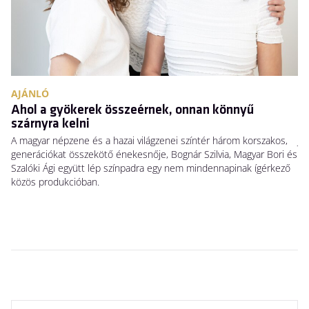
AJÁNLÓ
A
Ahol a gyökerek összeérnek, onnan könnyű
N
szárnyra kelni
Há
A magyar népzene és a hazai világzenei színtér három korszakos,
Ja
generációkat összekötő énekesnője, Bognár Szilvia, Magyar Bori és
Sw
Szalóki Ági együtt lép színpadra egy nem mindennapinak ígérkező
ho
közös produkcióban.