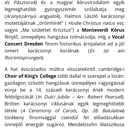
és Pásztorok
) és a magyar kórusirodalom egyik
legmeghatóbb gyöngyszemét szólaltatja meg
(
Aranyszárnyú angyalok
), Halmos László karácsonyi
motettájátnak „örömhírét” (
Hodie Christus natus est
,
vagyis „Ma születtet Krisztus”) a
Monteverdi Kórus
fénylő, ünnepélyes hangzása tolmácsolja, míg a
Vocal
Concert Dresden
finom historikus árnyalatot ad a jól
ismert karácsonyi korálnak (
Es ist ein
Ros’entsprungen
).
A hat évszázados múltra visszatekintő cambridge-i
Choir of King’s College
több dallal is szerepel a listán:
gazdagon szövött hangzásuk ünnepélyes ragyogással
vonja be a 14. századi karácsonyi ének modern
feldolgozását (
In Dulci Jubilo – Arr. Robert Pearsall
),
Britten karácsonyi ciklusának egyik legmeghittebb
tétele (
A Ceremony of Carols, Op. 28: Balulalow
)
törékeny finomsággal csendül fel előadásukban
ünneplő energiát sugároz. Mendelssohn klasszikusa