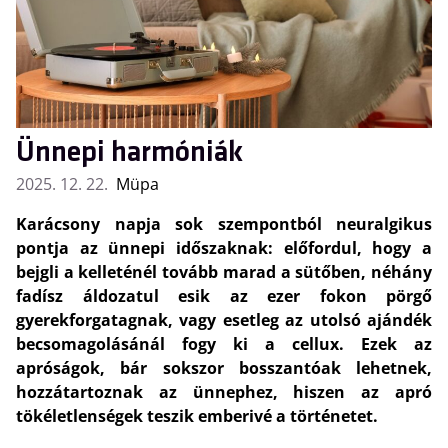
Ünnepi harmóniák
2025. 12. 22.
Müpa
Karácsony napja sok szempontból neuralgikus
pontja az ünnepi időszaknak: előfordul, hogy a
bejgli a kelleténél tovább marad a sütőben, néhány
fadísz áldozatul esik az ezer fokon pörgő
gyerekforgatagnak, vagy esetleg az utolsó ajándék
becsomagolásánál fogy ki a cellux. Ezek az
apróságok, bár sokszor bosszantóak lehetnek,
hozzátartoznak az ünnephez, hiszen az apró
tökéletlenségek teszik emberivé a történetet.