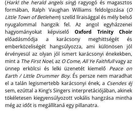
(
Hark! the herald angels sing
) ragyogó és magasztos
formában, Ralph Vaughan Williams feldolgozása (
O
Little Town of Betlehem
) szelíd líraisággal és mély belső
nyugalommal hangzik fel. Az angol egyházzenei
hagyományokat képviselő
Oxford Trinity Choir
előadásmódja a karácsony meghittségét és
emberközeliségét hangsúlyozza, ami különösen jól
érvényesül az olyan jól ismert karácsonyi énekekben,
mint a
The First Noel
, az
O Come, All Ye Faithfull
vagy az
ünnep erkölcsi és lelki üzenetét kiemelő
Peace on
Earth / Little Drummer Boy
. És persze nem maradhat
el a talán legismertebb karácsonyi ének, a
Csendes éj
sem, ezúttal a King’s Singers interpretációjában, akinek
tökéletesen kiegyensúlyozott vokális hangzása mintha
még az időt is megállítaná egy pillanatra.