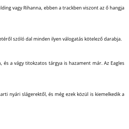
oulding vagy Rihanna, ebben a trackben viszont az ő hangja
téről szóló dal minden ilyen válogatás kötelező darabja.
on, és a vágy titokzatos tárgya is hazament már. Az Eagles
ti nyári slágerektől, és még ezek közül is kiemelkedik a