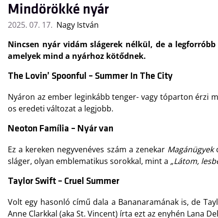
Mindörökké nyár
2025. 07. 17.
Nagy István
Nincsen nyár vidám slágerek nélkül, de a legforróbb
amelyek mind a nyárhoz kötődnek.
The Lovin’ Spoonful – Summer In The City
Nyáron az ember leginkább tenger- vagy tóparton érzi ma
os eredeti változat a legjobb.
Neoton Família – Nyár van
Ez a kereken negyvenéves szám a zenekar
Magánügyek
c
sláger, olyan emblematikus sorokkal, mint a
„Látom, lesbe
Taylor Swift – Cruel Summer
Volt egy hasonló című dala a Bananaramának is, de Tayl
Anne Clarkkal (aka St. Vincent) írta ezt az enyhén Lana De