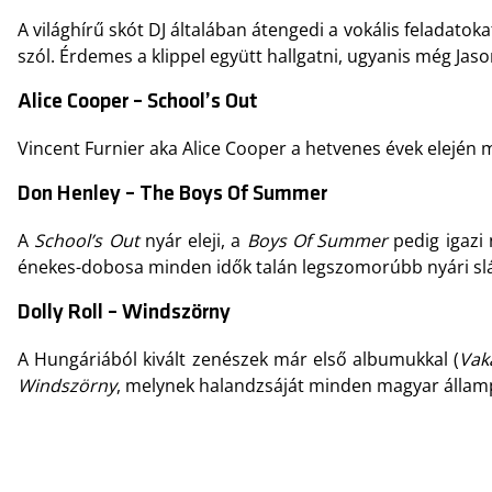
A világhírű skót DJ általában átengedi a vokális feladato
szól. Érdemes a klippel együtt hallgatni, ugyanis még Jas
Alice Cooper – School’s Out
Vincent Furnier aka Alice Cooper a hetvenes évek elején m
Don Henley – The Boys Of Summer
A
School’s Out
nyár eleji, a
Boys Of Summer
pedig igazi
énekes-dobosa minden idők talán legszomorúbb nyári slá
Dolly Roll – Windszörny
A Hungáriából kivált zenészek már első albumukkal (
Vak
Windszörny
, melynek halandzsáját minden magyar állampol