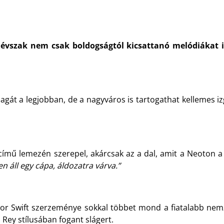
 évszak nem csak boldogságtól kicsattanó melódiákat i
gát a legjobban, de a nagyváros is tartogathat kellemes iz
ímű lemezén szerepel, akárcsak az a dal, amit a Neoton a 
n áll egy cápa, áldozatra várva.”
or Swift szerzeménye sokkal többet mond a fiatalabb nemz
l Rey stílusában fogant slágert.