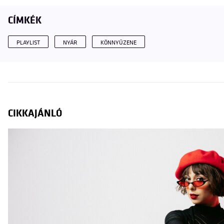
CÍMKÉK
PLAYLIST
NYÁR
KÖNNYŰZENE
CIKKAJÁNLÓ