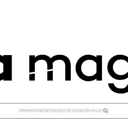
HÍREK
PORTRÉ
INTERJÚ
JEGYZET
AJÁNLÓ
PLAYLIST