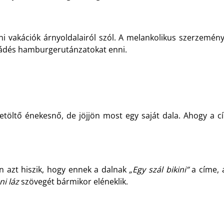
atoni vakációk árnyoldalairól szól. A melankolikus szerzem
amádés hamburgerutánzatokat enni.
töltő énekesnő, de jöjjön most egy saját dala. Ahogy a cí
n azt hiszik, hogy ennek a dalnak
„Egy szál bikini”
a címe, 
ni láz
szövegét bármikor eléneklik.