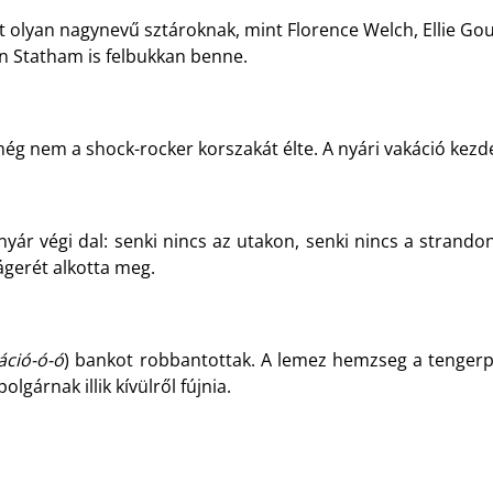
kat olyan nagynevű sztároknak, mint Florence Welch, Ellie G
on Statham is felbukkan benne.
ég nem a shock-rocker korszakát élte. A nyári vakáció kezde
 nyár végi dal: senki nincs az utakon, senki nincs a strand
gerét alkotta meg.
áció-ó-ó
) bankot robbantottak. A lemez hemzseg a tengerpar
gárnak illik kívülről fújnia.