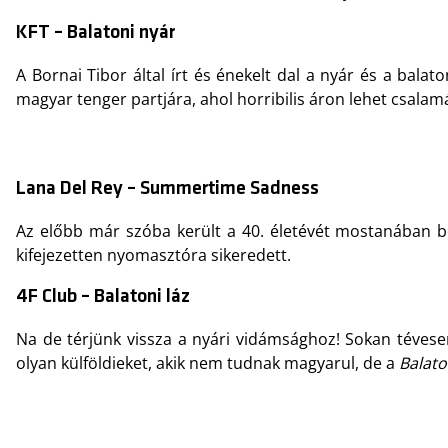
KFT – Balatoni nyár
A Bornai Tibor által írt és énekelt dal a nyár és a bal
magyar tenger partjára, ahol horribilis áron lehet csal
Lana Del Rey – Summertime Sadness
Az előbb már szóba került a 40. életévét mostanában be
kifejezetten nyomasztóra sikeredett.
4F Club – Balatoni láz
Na de térjünk vissza a nyári vidámsághoz! Sokan tévese
olyan külföldieket, akik nem tudnak magyarul, de a
Balato