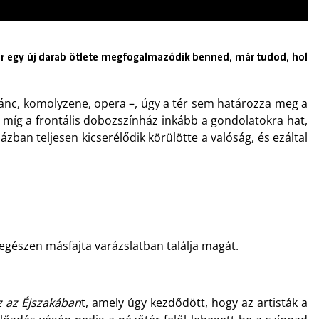
r egy új darab ötlete megfogalmazódik benned, már tudod, hol
ánc, komolyzene, opera –, úgy a tér sem határozza meg a
 míg a frontális dobozszínház inkább a gondolatokra hat,
zban teljesen kicserélődik körülötte a valóság, és ezáltal
, egészen másfajta varázslatban találja magát.
z az Éjszakában
t, amely úgy kezdődött, hogy az artisták a