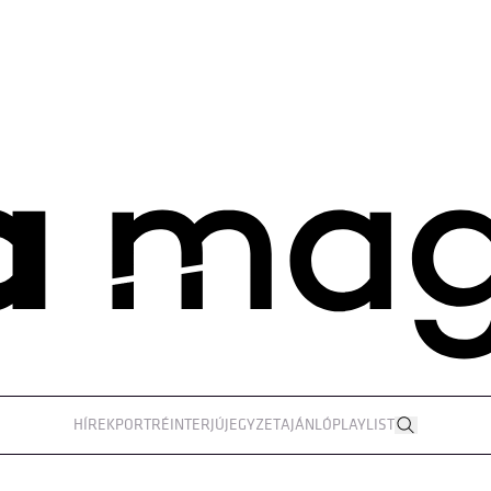
HÍREK
PORTRÉ
INTERJÚ
JEGYZET
AJÁNLÓ
PLAYLIST