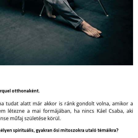
cirquel otthonaként.
 tudat alatt már akkor is ránk gondolt volna, amikor a
 sem létezne a mai formájában, ha nincs Káel Csaba, aki
anse műfaj születése körül.
élyen spirituális, gyakran ősi mítoszokra utaló témáikra?