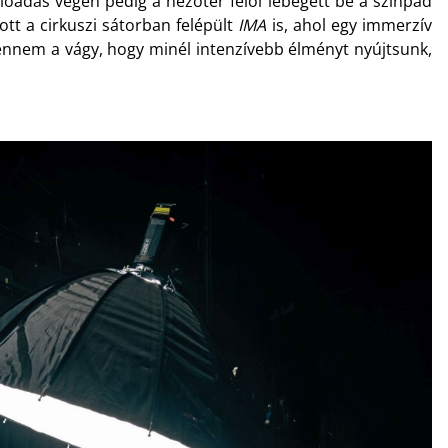
lőadás végén pedig a nézőtér felől lebegett be a színpad
ott a cirkuszi sátorban felépült
IMA
is, ahol egy immerzív
 bennem a vágy, hogy minél intenzívebb élményt nyújtsunk,