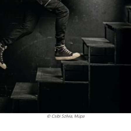
© Csibi Szilvia, Müpa