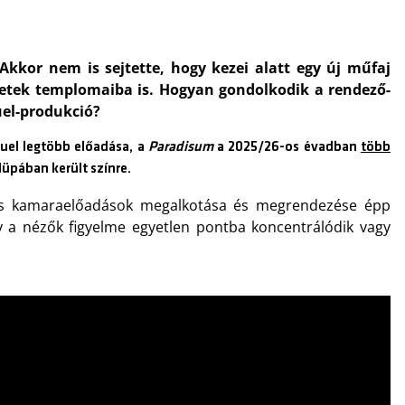
Akkor nem is sejtette, hogy kezei alatt egy új műfaj
zetek templomaiba is. Hogyan gondolkodik a rendező-
uel-produkció?
uel legtöbb előadása, a
Paradisum
a 2025/26-os évadban
több
üpában került színre.
ős kamaraelőadások megalkotása és megrendezése épp
gy a nézők figyelme egyetlen pontba koncentrálódik vagy