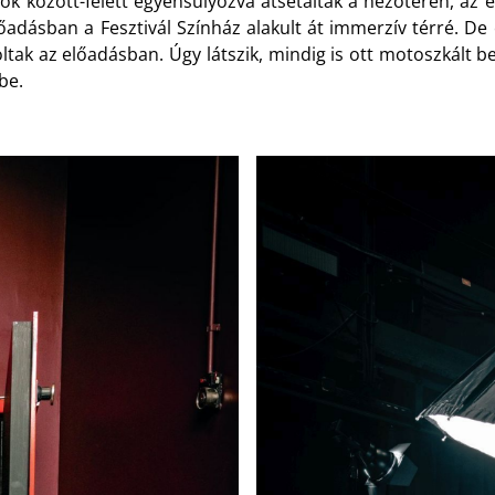
 között-felett egyensúlyozva átsétáltak a nézőtéren, az e
őadásban a Fesztivál Színház alakult át immerzív térré. De 
oltak az előadásban. Úgy látszik, mindig is ott motoszkált
be.