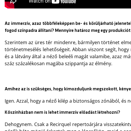
Az immerzív, azaz többféleképpen be- és körüljárható jelenet
fogod színpadra állítani? Mennyire határoz meg egy produkciót 
Szerintem az üres tér mindenre, bármilyen történet elm
történetmesélés lehetőségeit. Abban viszont segít, hogy
és a látvány által a néző beleéli magát valamibe, azaz má
száz százalékosan magába szippantja az élmény.
Amihez az is szükséges, hogy kimozduljunk megszokott, kénye
Igen. Azzal, hogy a néző kilép a biztonságos zónából, és n
Kőszínházban nem is lehet immerzív előadást létrehozni?
Dehogynem. Csak a Recirquel repertoárjára visszatekint