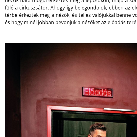
nézők háta mögül érkeztek meg a lépcsőkön, majd a sorok
fölé a cirkuszsátor. Ahogy így belegondolok, ebben az el
térbe érkeztek meg a nézők, és teljes valójukkal benne v
és hogy minél jobban bevonjuk a nézőket az előadás teré