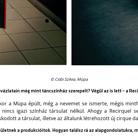
© Csibi Szilvia, Müpa
vvázlatain még mint táncszínház szerepelt? Végül az is lett – a Re
r a Müpa épült, még a nevemet se ismerte, mégis mintha
en nincs igazi színház társulat nélkül. Ahogy a Recirquel
odott a társulat, illetve az általunk létrehozott új cirque d
ületnek a produkcióitok. Hogyan találsz rá az alapgondolatukra, m