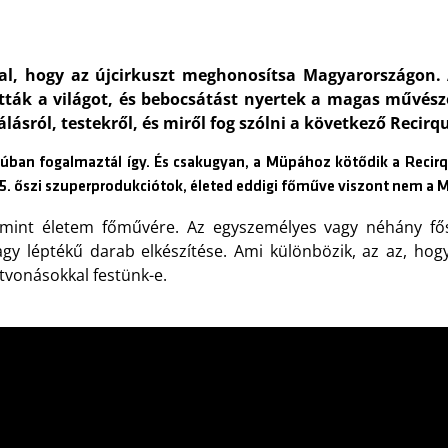
llal, hogy az újcirkuszt meghonosítsa Magyarországon. 
tták a világot, és bebocsátást nyertek a magas művés
sról, testekről, és miről fog szólni a következő Recirq
júban fogalmaztál így. És csakugyan, a Müpához kötődik a Recirq
5. őszi szuperprodukciótok, életed eddigi főműve viszont nem a M
 mint életem főművére. Az egyszemélyes vagy néhány f
nagy léptékű darab elkészítése. Ami különbözik, az az, ho
tvonásokkal festünk-e.