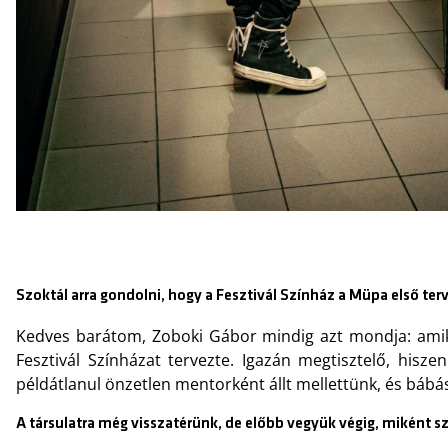
Szoktál arra gondolni, hogy a Fesztivál Színház a Müpa első ter
Kedves barátom, Zoboki Gábor mindig azt mondja: amiko
Fesztivál Színházat tervezte. Igazán megtisztelő, hisz
példátlanul önzetlen mentorként állt mellettünk, és bábásk
A társulatra még visszatérünk, de előbb vegyük végig, miként sz