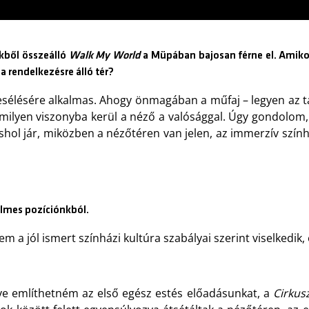
ekből összeálló
Walk My World
a Müpában bajosan férne el. Amiko
a rendelkezésre álló tér?
esélésére alkalmas. Ahogy önmagában a műfaj – legyen az t
 milyen viszonyba kerül a néző a valósággal. Úgy gondolom,
shol jár, miközben a nézőtéren van jelen, az immerzív színhá
lmes pozíciónkból.
em a jól ismert színházi kultúra szabályai szerint viselkedik
ve említhetném az első egész estés előadásunkat, a
Cirkus