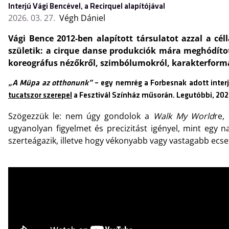
Interjú Vági Bencével, a Recirquel alapítójával
2026. 03. 27.
Végh Dániel
Vági Bence 2012-ben alapított társulatot azzal a cé
születik: a cirque danse produkciók mára meghódíto
koreográfus nézőkről, szimbólumokról, karakterformálá
„A Müpa az otthonunk”
– egy nemrég a Forbesnak adott inter
tucatszor szerepel
a Fesztivál Színház műsorán. Legutóbbi, 202
Szögezzük le: nem úgy gondolok a
Walk My World
re,
ugyanolyan figyelmet és precizitást igényel, mint egy 
szerteágazik, illetve hogy vékonyabb vagy vastagabb ecse