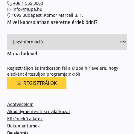
+36 1 555 3000
info@mupa.hu
1095 Budapest, Komor Marcell u. 1.
Mivel kapcsolatban szeretne érdeklődni?
Müpa hírlevél
Regisztráljon és iratkozzon fel a Müpa hírlevelére, hogy
elsőként értesüljön programjainkról!
REGISZTRÁLOK
Adatvédelem
Akadálymentesítési nyilatkozat
Közérdekű adatok
Dokumentumok
Bejelentés