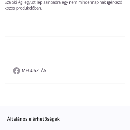
Szalóki Ági együtt lép színpadra egy nem mindennapinak ígérkező
ho
közös produkcióban.
MEGOSZTÁS
Általános elérhetőségek