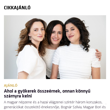
CIKKAJÁNLÓ
AJÁNLÓ
A
Ahol a gyökerek összeérnek, onnan könnyű
N
szárnyra kelni
Há
A magyar népzene és a hazai világzenei színtér három korszakos,
Ja
generációkat összekötő énekesnője, Bognár Szilvia, Magyar Bori és
Sw