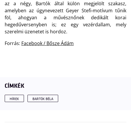
az a négy, Bartók által külön megjelölt szakasz,
amelyben az úgynevezett Geyer Stefi-motívum tűnik
föl, ahogyan a művésznőnek dedikált korai
hegedűversenyben is; ez egy vezérdallam, mely
szerelmi üzenetet is hordoz.
Forrás:
Facebook / Bősze Ádám
CÍMKÉK
HÍREK
BARTÓK BÉLA