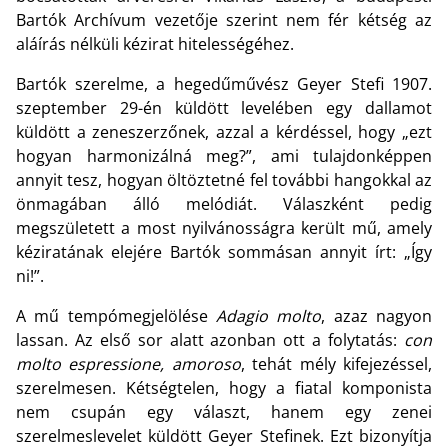
Bartók Archívum vezetője szerint nem fér kétség az
aláírás nélküli kézirat hitelességéhez.
Bartók szerelme, a hegedűművész Geyer Stefi 1907.
szeptember 29-én küldött levelében egy dallamot
küldött a zeneszerzőnek, azzal a kérdéssel, hogy „ezt
hogyan harmonizálná meg?”, ami tulajdonképpen
annyit tesz, hogyan öltöztetné fel további hangokkal az
önmagában álló melódiát. Válaszként pedig
megszületett a most nyilvánosságra került mű, amely
kéziratának elejére Bartók sommásan annyit írt: „Így
ni!”.
A mű tempómegjelölése
Adagio molto
, azaz nagyon
lassan. Az első sor alatt azonban ott a folytatás:
con
molto espressione, amoroso
, tehát mély kifejezéssel,
szerelmesen. Kétségtelen, hogy a fiatal komponista
nem csupán egy választ, hanem egy zenei
szerelmeslevelet küldött Geyer Stefinek. Ezt bizonyítja