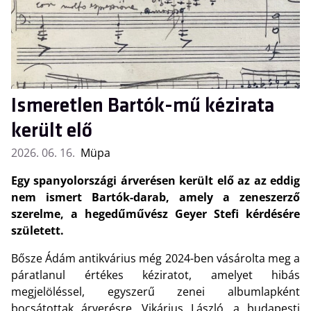
Ismeretlen Bartók-mű kézirata
került elő
2026. 06. 16.
Müpa
Egy spanyolországi árverésen került elő az az eddig
nem ismert Bartók-darab, amely a zeneszerző
szerelme, a hegedűművész Geyer Stefi kérdésére
született.
Bősze Ádám antikvárius még 2024-ben vásárolta meg a
páratlanul értékes kéziratot, amelyet hibás
megjelöléssel, egyszerű zenei albumlapként
bocsátottak árverésre. Vikárius László, a budapesti