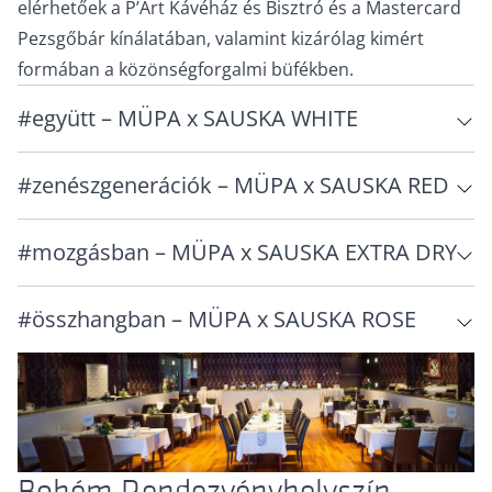
elérhetőek a P’Art Kávéház és Bisztró és a Mastercard
Pezsgőbár kínálatában, valamint kizárólag kimért
formában a közönségforgalmi büfékben.
#együtt – MÜPA x SAUSKA WHITE
#zenészgenerációk – MÜPA x SAUSKA RED
#mozgásban – MÜPA x SAUSKA EXTRA DRY
#összhangban – MÜPA x SAUSKA ROSE
Bohém Rendezvényhelyszín