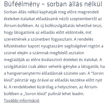
Büféélmény – sorban állás nélkül
Sorban állás nélkül kaphatják meg előre megrendelt
ételeiket-italaikat előadásaink nézői szeptembertől az
Átrium-büfében. Az új büfészolgáltatás lehetővé teszi,
hogy látogatóink az előadás előtt eldöntsék, mit
szeretnének a szünetben fogyasztani. A rendelés
kifizetésekor kapott nyugtaszám segítségével rögtön a
szünet elején a számnak megfelelő asztalon
megtalálják az előre kiválasztott ételeket és italokat. A
szolgáltatást csak akkor vehetik igénybe a látogatók, ha
a hangversenytermi előadásnak szünete van. A ”Soron
kívül” pénztár egy órával az előadás kezdése előtt nyit
ki. A rendeléseket kizárólag a helyszínen, az Átrium-
büfében a „Soron kívül” pultnál lehet leadni.
További információ