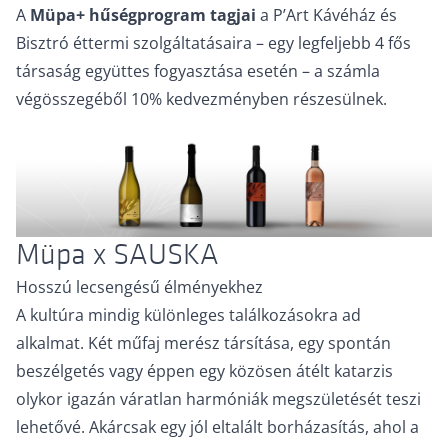
A
Müpa+ hűségprogram tagjai
a P’Art Kávéház és
Bisztró éttermi szolgáltatásaira – egy legfeljebb 4 fős
társaság együttes fogyasztása esetén – a számla
végösszegéből 10% kedvezményben részesülnek.
Müpa x SAUSKA
Hosszú lecsengésű élményekhez
A kultúra mindig különleges találkozásokra ad
alkalmat. Két műfaj merész társítása, egy spontán
beszélgetés vagy éppen egy közösen átélt katarzis
olykor igazán váratlan harmóniák megszületését teszi
lehetővé. Akárcsak egy jól eltalált borházasítás, ahol a