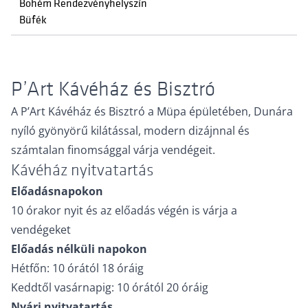
Bohém Rendezvényhelyszín
Büfék
P’Art Kávéház és Bisztró
A P’Art Kávéház és Bisztró a Müpa épületében, Dunára
nyíló gyönyörű kilátással, modern dizájnnal és
számtalan finomsággal várja vendégeit.
Kávéház nyitvatartás
Előadásnapokon
10 órakor nyit és az előadás végén is várja a
vendégeket
Előadás nélküli napokon
Hétfőn: 10 órától 18 óráig
Keddtől vasárnapig: 10 órától 20 óráig
Nyári nyitvatartás