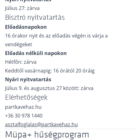
Július 27: zárva
Bisztró nyitvatartás
Előadásnapokon
16 órakor nyit és az előadás végén is várja a
vendégeket
Előadás nélküli napokon
Hétfőn: zárva
Keddtől vasárnapig: 16 órától 20 óráig
Nyári nyitvatartás
Július 9. és augusztus 27 között: zárva
Elérhetőségek
partkavehaz.hu
+36 30 978 1440
asztalfoglalas@partkavehaz.hu
Müpa+ hűségprogram