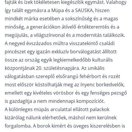
fajták és ízek tökéletesen kiegészítik egymást. Valahogy
így talált egymásra a Müpa és a SAUSKA, hiszen
mindkét márka esetében a sokszínűség és a magas
minőség, a generációkon átívelő értékteremtés és a
megújulás, a világszínvonal és a modernitás találkozik.
A negyed évszázados múltra visszatekintő családi
pincészet egy igazán exkluzív borválogatást állított
össze az ország egyik legkiemelkedőbb kulturális
központjának 20. születésnapjára. Az unikális
válogatásban szereplő elsőrangú fehérbort és rozét
most először kóstolhatják meg az ínyenc borkedvelők,
emellett egy kivételes vörösbor és egy fenséges pezsgő
is gazdagítja a nem mindennapi kompozíciót.
A különleges müpás arculattal ellátott palackok
kizárólag nálunk elérhetőek, máshol nem kerülnek
forgalomba. A borok kimért és üveges kiszerelésben is