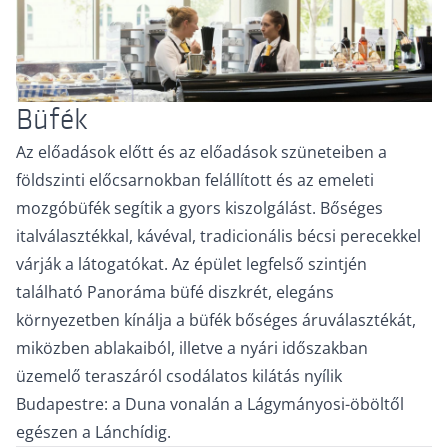
Büfék
Az előadások előtt és az előadások szüneteiben a
földszinti előcsarnokban felállított és az emeleti
mozgóbüfék segítik a gyors kiszolgálást. Bőséges
italválasztékkal, kávéval, tradicionális bécsi perecekkel
várják a látogatókat. Az épület legfelső szintjén
található Panoráma büfé diszkrét, elegáns
környezetben kínálja a büfék bőséges áruválasztékát,
miközben ablakaiból, illetve a nyári időszakban
üzemelő teraszáról csodálatos kilátás nyílik
Budapestre: a Duna vonalán a Lágymányosi-öböltől
egészen a Lánchídig.