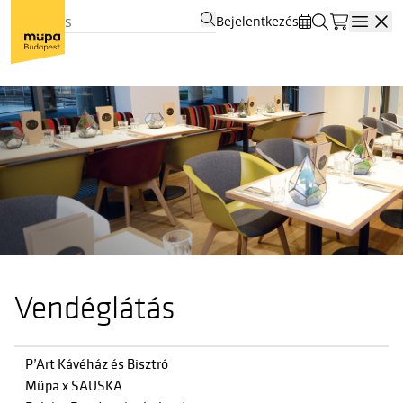
Bejelentkezés
Open
Vendéglátás
P’Art Kávéház és Bisztró
Müpa x SAUSKA