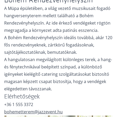
A Müpa épületében, a világ vezető muzsikusait fogadó
hangversenyterem mellett található a Bohém
Rendezvényhelyszín. Az ide érkező vendégeket rögtön
megragadja a környezet adta patinás esszencia.
A Bohém Rendezvényhelyszín ideális továbbá, akár 120
fős rendezvényeknek, zártkörű fogadásoknak,
sajtótájékoztatóknak, bemutatóknak.
A hangulatosan megvilágított különleges terek, a hang-
és fénytechnikával beépített színpad, a különböző
igényeket kielégítő catering szolgáltatásokat biztosító
magasan képzett csapat biztosítja, hogy a vendégek
elégedetten távozzanak.
Elérhetőségek
+36 1 555 3372
bohemetterem@jazzevent.hu