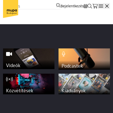
Bejelentkezés
Open
Videók
Podcastek
Közvetítések
Kiadványok