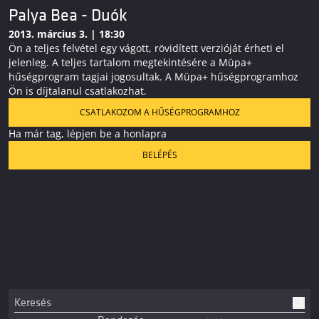
Palya Bea - Duók
2013. március 3. | 18:30
Ön a teljes felvétel egy vágott, rövidített verzióját érheti el
jelenleg. A teljes tartalom megtekintésére a Müpa+
hűségprogram tagjai jogosultak. A Müpa+ hűségprogramhoz
Ön is díjtalanul csatlakozhat.
CSATLAKOZOM A HŰSÉGPROGRAMHOZ
Ha már tag, lépjen be a honlapra
BELÉPÉS