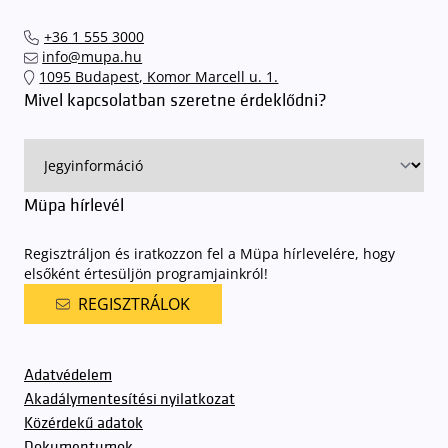
+36 1 555 3000
info@mupa.hu
1095 Budapest, Komor Marcell u. 1.
Mivel kapcsolatban szeretne érdeklődni?
Müpa hírlevél
Regisztráljon és iratkozzon fel a Müpa hírlevelére, hogy
elsőként értesüljön programjainkról!
REGISZTRÁLOK
Adatvédelem
Akadálymentesítési nyilatkozat
Közérdekű adatok
Dokumentumok