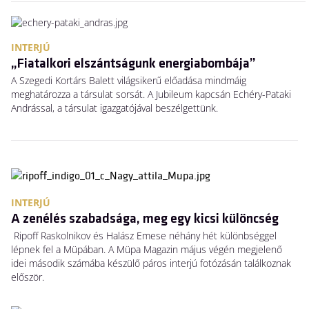
INTERJÚ
„Fiatalkori elszántságunk energiabombája”
A Szegedi Kortárs Balett világsikerű előadása mindmáig
meghatározza a társulat sorsát. A Jubileum kapcsán Echéry-Pataki
Andrással, a társulat igazgatójával beszélgettünk.
INTERJÚ
A zenélés szabadsága, meg egy kicsi különcség
Ripoff Raskolnikov és Halász Emese néhány hét különbséggel
lépnek fel a Müpában. A Müpa Magazin május végén megjelenő
idei második számába készülő páros interjú fotózásán találkoznak
először.