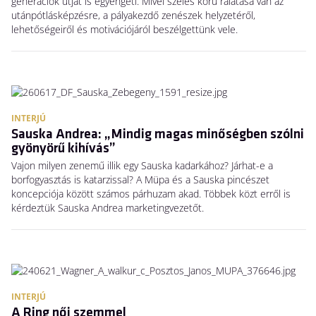
generációk útját is egyengeti. Mivel széles körű rálátása van az
utánpótlásképzésre, a pályakezdő zenészek helyzetéről,
lehetőségeiről és motivációjáról beszélgettünk vele.
INTERJÚ
Sauska Andrea: „Mindig magas minőségben szólni
gyönyörű kihívás”
Vajon milyen zenemű illik egy Sauska kadarkához? Járhat-e a
borfogyasztás is katarzissal? A Müpa és a Sauska pincészet
koncepciója között számos párhuzam akad. Többek közt erről is
kérdeztük Sauska Andrea marketingvezetőt.
INTERJÚ
A Ring női szemmel