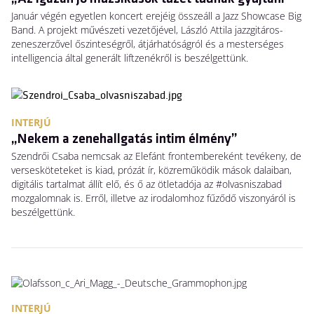
Január végén egyetlen koncert erejéig összeáll a Jazz Showcase Big
Band. A projekt művészeti vezetőjével, László Attila jazzgitáros-
zeneszerzővel őszinteségről, átjárhatóságról és a mesterséges
intelligencia által generált liftzenékről is beszélgettünk.
INTERJÚ
„Nekem a zenehallgatás intim élmény”
Szendrői Csaba nemcsak az Elefánt frontembereként tevékeny, de
versesköteteket is kiad, prózát ír, közreműködik mások dalaiban,
digitális tartalmat állít elő, és ő az ötletadója az #olvasniszabad
mozgalomnak is. Erről, illetve az irodalomhoz fűződő viszonyáról is
beszélgettünk.
INTERJÚ