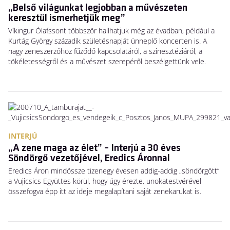
„Belső világunkat legjobban a művészeten
keresztül ismerhetjük meg”
Víkingur Ólafssont többször hallhatjuk még az évadban, például a
Kurtág György századik születésnapját ünneplő koncerten is. A
nagy zeneszerzőhöz fűződő kapcsolatáról, a szinesztéziáról, a
tökéletességről és a művészet szerepéről beszélgettünk vele.
INTERJÚ
„A zene maga az élet” – Interjú a 30 éves
Söndörgő vezetőjével, Eredics Áronnal
Eredics Áron mindössze tizenegy évesen addig-addig „söndörgött”
a Vujicsics Együttes körül, hogy úgy érezte, unokatestvérével
összefogva épp itt az ideje megalapítani saját zenekarukat is.