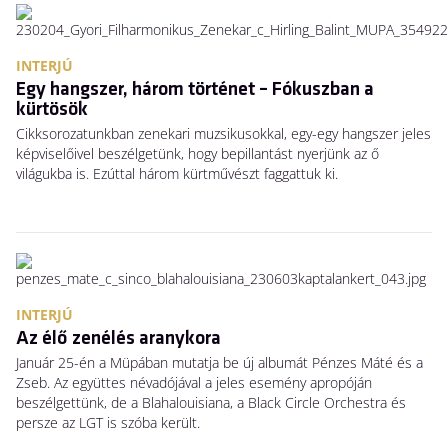
INTERJÚ
Egy hangszer, három történet – Fókuszban a
kürtösök
Cikksorozatunkban zenekari muzsikusokkal, egy-egy hangszer jeles
képviselőivel beszélgetünk, hogy bepillantást nyerjünk az ő
világukba is. Ezúttal három kürtművészt faggattuk ki.
INTERJÚ
Az élő zenélés aranykora
Január 25-én a Müpában mutatja be új albumát Pénzes Máté és a
Zseb. Az együttes névadójával a jeles esemény apropóján
beszélgettünk, de a Blahalouisiana, a Black Circle Orchestra és
persze az LGT is szóba került.