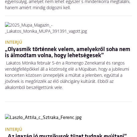
egyensúlyig, amelyet nem lehet egyszer s mindenkorra megtalálni,
hanem amiért mindig dolgozni kell.
INTERJÚ
„Olyasmik történnek velem, amelyekről soha nem
is álmodtam volna, hogy lehetségesek”
Lakatos Mónika február 5-én a Romengo Zenekarral és rangos
vendégfellépőkkel áll a közönség elé a Müpában, hogy a jubileumi
koncerten közösen ünnepeljék a múltat a jelenben, egyúttal a
jövőnek is megőrizzék az élő oláhcigány kultúrát. Ebből az
alkalomból beszélgettünk vele.
INTERJÚ
„Az igazán jó muzsikusok tüzet tudnak gyújtani”