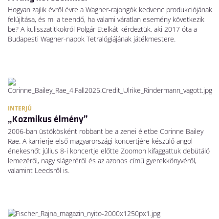
Hogyan zajlik évről évre a Wagner-rajongók kedvenc produkciójának
felújítása, és mi a teendő, ha valami váratlan esemény következik
be? A kulisszatitkokról Polgár Etelkát kérdeztük, aki 2017 óta a
Budapesti Wagner-napok Tetralógiájának játékmestere.
INTERJÚ
„Kozmikus élmény”
2006-ban üstökösként robbant be a zenei életbe Corinne Bailey
Rae. A karrierje első magyarországi koncertjére készülő angol
énekesnőt július 8-i koncertje előtte Zoomon kifaggattuk debütáló
lemezéről, nagy slágeréről és az azonos című gyerekkönyvéről,
valamint Leedsről is.