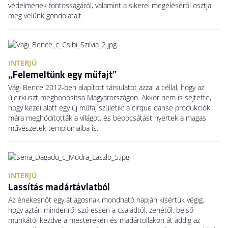
védelmének fontosságáról, valamint a sikerei megéléséről osztja
meg velünk gondolatait.
INTERJÚ
„Felemeltünk egy műfajt”
Vági Bence 2012-ben alapított társulatot azzal a céllal, hogy az
újcirkuszt meghonosítsa Magyarországon. Akkor nem is sejtette,
hogy kezei alatt egy új műfaj születik: a cirque danse produkciók
mára meghódították a világot, és bebocsátást nyertek a magas
művészetek templomaiba is.
INTERJÚ
Lassítás madártávlatból
Az énekesnőt egy átlagosnak mondható napján kísértük végig,
hogy aztán mindenről szó essen a családtól, zenétől, belső
munkától kezdve a mestereken és madártollakon át addig az