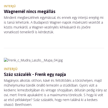
INTERJÚ
Wagnernél nincs megállás
Mindent megbeszélnek egymással, és ennek egy interjú erejéig mi
is tanúi lehetünk. A Budapesti Wagner-napok művészeti vezetőit a
közös munkáról, a Wagner-vezénylés kihívásairól és jövőre
vonatkozó terveikről is kérdeztük.
INTERJÚ
Száz százalék - Frenk egy napja
Magányos alkotás otthon, kávé és feltöltődés a törzshelyen, majd
műhelymunka tizedik önálló lemezén a stúdióban. Gyors vizit a
kedvenc lemezboltjában és vintage shopjában, délután pedig irány az
ovi, mert Frenk apukaként is a maximumra törekszik. S hogy ki volt
az első példaképe? Száz százalék, hogy nem találná ki a kedves
olvasó: Beethoven.