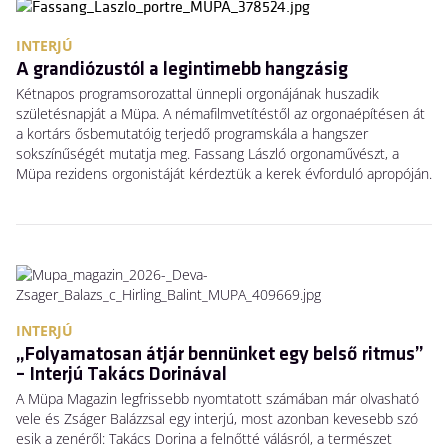
INTERJÚ
A grandiózustól a legintimebb hangzásig
Kétnapos programsorozattal ünnepli orgonájának huszadik
születésnapját a Müpa. A némafilmvetítéstől az orgonaépítésen át
a kortárs ősbemutatóig terjedő programskála a hangszer
sokszínűségét mutatja meg. Fassang László orgonaművészt, a
Müpa rezidens orgonistáját kérdeztük a kerek évforduló apropóján.
INTERJÚ
„Folyamatosan átjár bennünket egy belső ritmus”
– Interjú Takács Dorinával
A Müpa Magazin legfrissebb nyomtatott számában már olvasható
vele és Zságer Balázzsal egy interjú, most azonban kevesebb szó
esik a zenéről: Takács Dorina a felnőtté válásról, a természet