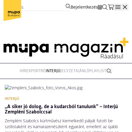
Bejelentkezés
Open
HÍREK
PORTRÉ
INTERJÚ
JEGYZET
AJÁNLÓ
PLAYLIST
INTERJÚ
„A siker jó dolog, de a kudarcból tanulunk” – Interjú
Zempléni Szabolccsal
Zempléni Szabolcs kürtművész kiemelkedő pályát futott be
szólistaként és kamarazenészként egyaránt, emellett az újabb