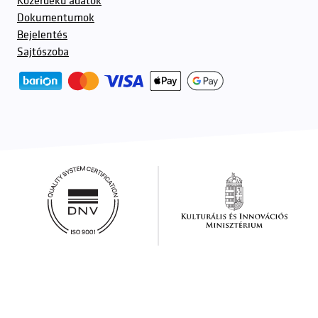
Közérdekű adatok
Dokumentumok
Bejelentés
Sajtószoba
További partnerek