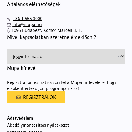
Általános elérhetőségek
+36 1 555 3000
info@mupa.hu
1095 Budapest, Komor Marcell u. 1.
Mivel kapcsolatban szeretne érdeklődni?
Müpa hírlevél
Regisztráljon és iratkozzon fel a Müpa hírlevelére, hogy
elsőként értesüljön programjainkról!
REGISZTRÁLOK
Adatvédelem
Akadálymentesítési nyilatkozat