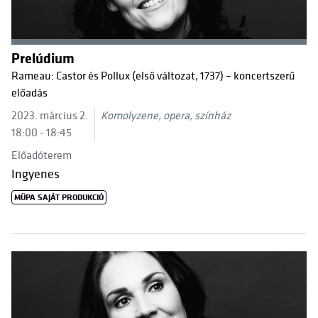
Prelúdium
Rameau: Castor és Pollux (első változat, 1737) – koncertszerű
előadás
2023. március 2.
Komolyzene, opera, színház
18:00 - 18:45
Előadóterem
Ingyenes
MÜPA SAJÁT PRODUKCIÓ