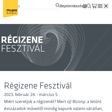
Bejelentkezés
Open
Régizene Fesztivál
2023. február 24. - március 5.
Miért szeretjük a régizenét? Mert új! Bizony: a letűnt
évszázadok műveitől mindig kapunk valami váratlan,