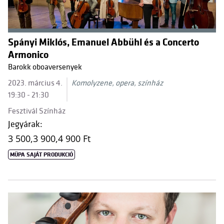
Spányi Miklós, Emanuel Abbühl és a Concerto
Armonico
Barokk oboaversenyek
2023. március 4.
Komolyzene, opera, színház
19:30 - 21:30
Fesztivál Színház
Jegyárak:
3 500,
3 900,
4 900 Ft
MÜPA SAJÁT PRODUKCIÓ