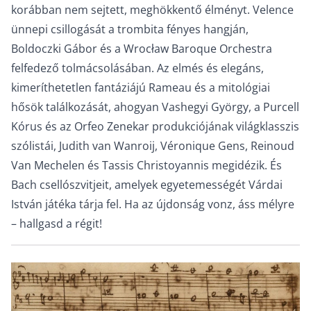
korábban nem sejtett, meghökkentő élményt. Velence
ünnepi csillogását a trombita fényes hangján,
Boldoczki Gábor és a Wrocław Baroque Orchestra
felfedező tolmácsolásában. Az elmés és elegáns,
kimeríthetetlen fantáziájú Rameau és a mitológiai
hősök találkozását, ahogyan Vashegyi György, a Purcell
Kórus és az Orfeo Zenekar produkciójának világklasszis
szólistái, Judith van Wanroij, Véronique Gens, Reinoud
Van Mechelen és Tassis Christoyannis megidézik. És
Bach csellószvitjeit, amelyek egyetemességét Várdai
István játéka tárja fel. Ha az újdonság vonz, áss mélyre
– hallgasd a régit!