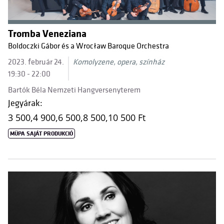
Tromba Veneziana
Boldoczki Gábor és a Wrocław Baroque Orchestra
2023. február 24.
Komolyzene, opera, színház
19:30 - 22:00
Bartók Béla Nemzeti Hangversenyterem
Jegyárak:
3 500,
4 900,
6 500,
8 500,
10 500 Ft
MÜPA SAJÁT PRODUKCIÓ