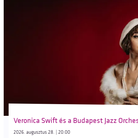
Veronica Swift és a Budapest Jazz Orche
2026. augusztus 28. | 20:00