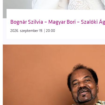
Bognár Szilvia – Magyar Bori – Szalóki Ági
2026. szeptember 19. | 20:00