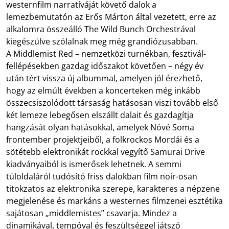
westernfilm narratíváját követő dalok a
lemezbemutatón az Erős Márton által vezetett, erre az
alkalomra összeálló The Wild Bunch Orchestrával
kiegészülve szólalnak meg még grandiózusabban.
A Middlemist Red – nemzetközi turnékban, fesztivál-
fellépésekben gazdag időszakot követően – négy év
után tért vissza új albummal, amelyen jól érezhető,
hogy az elmúlt években a koncerteken még inkább
összecsiszolódott társaság hatásosan viszi tovább első
két lemeze lebegősen elszállt dalait és gazdagítja
hangzását olyan hatásokkal, amelyek Nóvé Soma
frontember projektjeiből, a folkrockos Mordái és a
sötétebb elektronikát rockkal vegyítő Samurai Drive
kiadványaiból is ismerősek lehetnek. A semmi
túloldaláról tudósító friss dalokban film noir-osan
titokzatos az elektronika szerepe, karakteres a népzene
megjelenése és markáns a westernes filmzenei esztétika
sajátosan „middlemistes” csavarja. Mindez a
dinamikával, tempóval és feszültséggel játszó