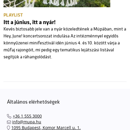
PLAYLIST
Itt a június, itt a nyár!
Kevés biztosabb jele van a nyár közeledtének a Müpában, mint a
Hey, June! koncertsorozat indulása Az intézménnyel egyidős
könnyűzenei minifesztivál idén június 4. és 10. között várja a
műfaj rajongóit, mi pedig egy tematikus lejátszási listával
segítjük a ráhangolódást.
Általános elérhetőségek
+36 1 555 3000
info@mupa.hu
1095 Budapest, Komor Marcell u. 1.