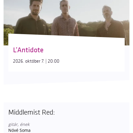
L’Antidote
2026. október 7. | 20:00
Middlemist Red:
gitár, ének
Nóvé Soma