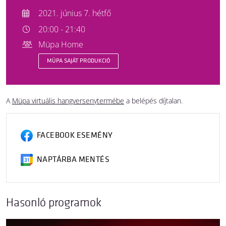
2021. június 7. hétfő
20:00 - 21:40
Müpa Home
MÜPA SAJÁT PRODUKCIÓ
A
Müpa virtuális hangversenytermébe
a belépés díjtalan.
FACEBOOK ESEMÉNY
NAPTÁRBA MENTÉS
Hasonló programok