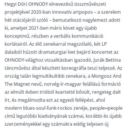
Hegyi Dóri OHNODY elnevezésű összművészeti
projektjével 2020-ban innovatív artpopos – a szerelem
hét stációjáról szóló – bemutatkozó nagylemezt adott
ki, amelyet 2021-ben máris követ egy újabb
konceptmű, részben a verbális kommunikáció
korlátairól. Az élő zenekarral megszólaló, két LP
dalaiból húzott dramaturgiai ívet bejáró koncertet az
OHNODY-világhoz vizualitásban igazodó, Jurák Bettina
táncművész által készített koreográfia teszi teljessé. Az
ország talán legmultikultibb zenekara, a Mongooz And
The Magnet nevű, norvég-ír-magyar felállású formáció
az elmúlt évben trióból kvartetté bővült, rengeteg dalt
írt, és megálmodta ezt az egyedi fellépést, ahol
modern blues-soul-funk-rockos zenéje, people═people
című legutóbbi kiadványának számai, korábbi és újabb
szerzeményekkel egy számukra eddig teljesen új