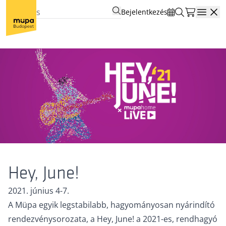
Bejelentkezés
Open
Hey, June!
2021. június 4-7.
A Müpa egyik legstabilabb, hagyományosan nyárindító
rendezvénysorozata, a Hey, June! a 2021-es, rendhagyó