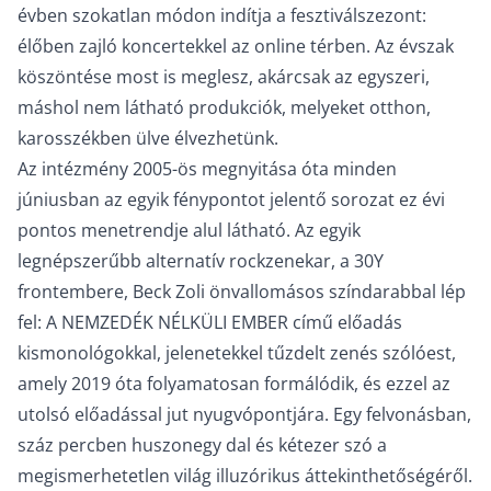
évben szokatlan módon indítja a fesztiválszezont:
élőben zajló koncertekkel az online térben. Az évszak
köszöntése most is meglesz, akárcsak az egyszeri,
máshol nem látható produkciók, melyeket otthon,
karosszékben ülve élvezhetünk.
Az intézmény 2005-ös megnyitása óta minden
júniusban az egyik fénypontot jelentő sorozat ez évi
pontos menetrendje alul látható. Az egyik
legnépszerűbb alternatív rockzenekar, a 30Y
frontembere, Beck Zoli önvallomásos színdarabbal lép
fel: A NEMZEDÉK NÉLKÜLI EMBER című előadás
kismonológokkal, jelenetekkel tűzdelt zenés szólóest,
amely 2019 óta folyamatosan formálódik, és ezzel az
utolsó előadással jut nyugvópontjára. Egy felvonásban,
száz percben huszonegy dal és kétezer szó a
megismerhetetlen világ illuzórikus áttekinthetőségéről.