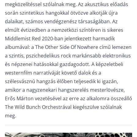
megközelítéssel szólalnak meg. Az akusztikus előadás
során szintetikus hangokkal ötvözve alkotják újra
dalaikat, számos vendégzenész társaságában. Az
elmúlt évtizedben a nemzetközi színtéren is sikeres
Middlemist Red 2020-ban jelentkezett harmadik
albumával: a The Other Side Of Nowhere című lemezen
a szintis, pszichedelikus rock markánsabb elektronikus
és népzenei hatásokkal gazdagodott. A képzeletbeli
westernfilm narratíváját követő dalok és a
szélesvásznú hangzás élőben teljesedik ki igazán,
amikor a nagyzenekari hangszerelés mesterlövésze,
Erős Márton vezetésével az erre az alkalomra összeálló
The Wild Bunch Orchestrával kiegészülve szólalnak
meg.