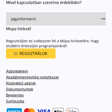
Mivel kapcsolatban szeretne érdeklődni?
ingyenes azon vendégeink számára, akik egy aznapi fizetős
előadásra belépőjeggyel rendelkeznek
. A Müpa parkolási
rendjének részletes leírása
elérhető itt
.
Müpa hírlevél
Regisztráljon és iratkozzon fel a Müpa hírlevelére, hogy
elsőként értesüljön programjainkról!
REGISZTRÁLOK
Adatvédelem
Akadálymentesítési nyilatkozat
Közérdekű adatok
Dokumentumok
Bejelentés
Sajtószoba