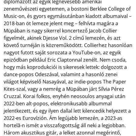
diplomázott az egyik legnevesebb amerikai
zeneművészeti egyetemen, a bostoni Berklee College of
Music-on, és gyors egymásutánban kiadott albumaival –
2018-ban öt lemeze jelent meg – felhívta magára a
Müpában is nagy sikerrel koncertező Jacob Collier
figyelmét, akinek Djesse Vol. 2 című lemezén, és azt
követő turnéján is közreműködött. Collierhez hasonlóan
nagyot futott saját sorozata a YouTube-on, az egyik
epizódban például Eric Claptonnal zenélt. Nem csoda,
hogy más koprodukciói is sikeresek lettek: dolgozott a
dance-popos Odeszával, valamint a hasonló zenei
világot képviselő Nasayával, az indie-popos The Paper
Kites-szal, vagy a nemrég a Müpában járt Sílvia Pérez
Cruzzal. Korai folkos, enyhén neosoulos anyagai után
2022-ben alt-popos, elektronikusabb albummal
jelentkezett, és egy ilyen dallal lett kilencedik helyezett a
2022-es Eurovízión. Ám legújabb lemezén, a 2023-as
hortelã-n ismét a visszafogottság áll neki a legjobban.
Három akusztikus gitár, a lelket azonnal megérintő,