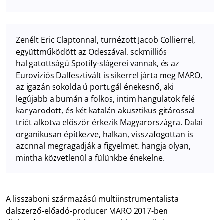
Zenélt Eric Claptonnal, turnézott Jacob Collierrel,
együttműködött az Odeszával, sokmilliós
hallgatottságú Spotify-slágerei vannak, és az
Eurovíziós Dalfesztivált is sikerrel járta meg MARO,
az igazán sokoldalú portugál énekesnő, aki
legújabb albumán a folkos, intim hangulatok felé
kanyarodott, és két katalán akusztikus gitárossal
triót alkotva először érkezik Magyarországra. Dalai
organikusan építkezve, halkan, visszafogottan is
azonnal megragadják a figyelmet, hangja olyan,
mintha közvetlenül a fülünkbe énekelne.
A lisszaboni származású multiinstrumentalista
dalszerző-előadó-producer MARO 2017-ben