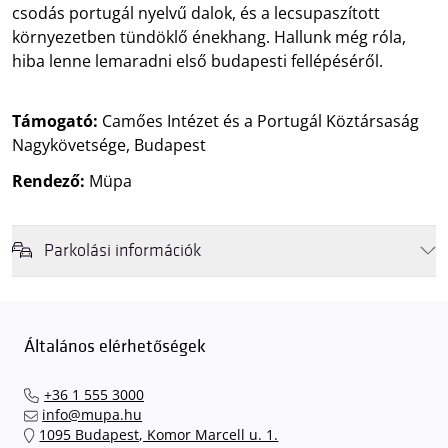
csodás portugál nyelvű dalok, és a lecsupaszított
környezetben tündöklő énekhang. Hallunk még róla,
hiba lenne lemaradni első budapesti fellépéséről.
Támogató:
Camőes Intézet és a Portugál Köztársaság
Nagykövetsége, Budapest
Rendező:
Müpa
Parkolási információk
Felhívjuk látogatóink figyelmét, hogy abban az esetben, amikor a
Müpa mélygarázsa és kültéri parkolója teljes kapacitással működik,
érkezéskor megnövekedett várakozási idővel érdemes kalkulálni. Ezt
Általános elérhetőségek
elkerülendő,
azt javasoljuk kedves közönségünknek, induljanak
el hozzánk időben, hogy
gyorsan és zökkenőmentesen
+36 1 555 3000
találhassák meg a legideálisabb parkolóhelyet és
kényelmesen
info@mupa.hu
érkezhessenek meg előadásainkra
. A Müpa mélygarázsában a
1095 Budapest, Komor Marcell u. 1.
sorompókat rendszámfelismerő automatika nyitja.
A parkolás