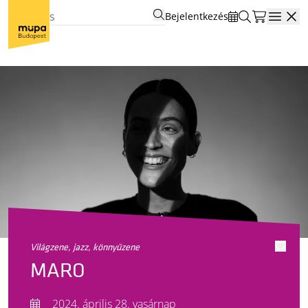
Bejelentkezés
Open
világzene, jazz, könnyűzene
MARO
2024. április 28. vasárnap