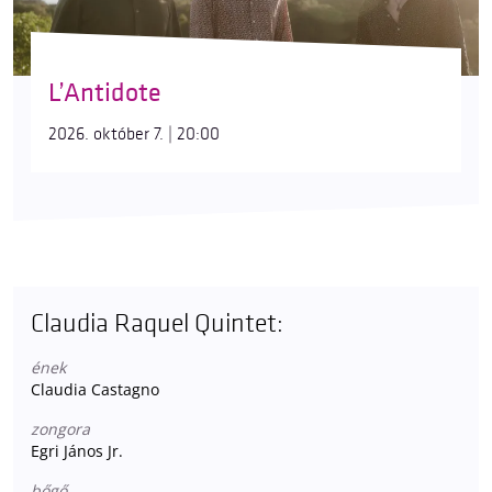
L’Antidote
2026. október 7. | 20:00
Claudia Raquel Quintet:
ének
Claudia Castagno
zongora
Egri János Jr.
bőgő