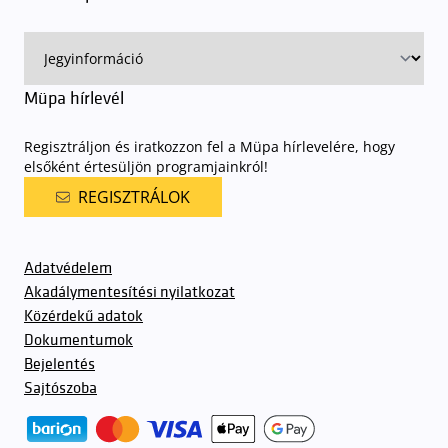
előadásra belépőjeggyel rendelkeznek
. A Müpa parkolási
rendjének részletes leírása
elérhető itt
.
Müpa hírlevél
Regisztráljon és iratkozzon fel a Müpa hírlevelére, hogy
elsőként értesüljön programjainkról!
REGISZTRÁLOK
Adatvédelem
Akadálymentesítési nyilatkozat
Közérdekű adatok
Dokumentumok
Bejelentés
Sajtószoba