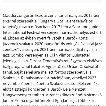
Claudia zongorán kezdte zenei tanulmányait. 2015-ben
sikerrel szerepelt a Hungary’s Got Talent televíziós
tehetségkutató műsorban. 2017-ben a Sanremo Junior
International Festival versenyén harmadik helyezést ért
el. Ebben az évben nyert felvételt a Bartók Konzi
jazzének szakára. 2020-ban döntős volt „Az év fiatal jazz-
zenésze” versenyen, 2021-ben harmadik díjat nyert a
Jazz Combo Versenyen az Oláh Vilmos Quintettel.
Jelenleg a Liszt Ferenc Zeneművészeti Egyetem elsőéves
hallgatója, ahol Lakatos Ágnestől és Urbán Orsolyától
tanul. Saját zenekara mellett fontos szerepet vállal
Szakcsi Jr. Renaissance formációjában, amellyel 2023
novemberében fellépett a Szakcsi Lakatos Béla emléke
előtt tisztelgő koncerten a Bartók Béla Nemzeti
Hangversenyteremben. A zenészdinasztiából származó,
Junior Prima díjjal kitüntetett Egri János Jr. többször