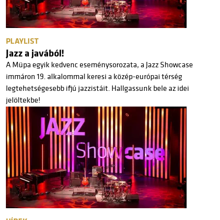
PLAYLIST
Jazz a javából!
A Müpa egyik kedvenc eseménysorozata, a Jazz Showcase
immáron 19. alkalommal keresi a közép-európai térség
legtehetségesebb ifjú jazzistáit. Hallgassunk bele az idei
jelöltekbe!