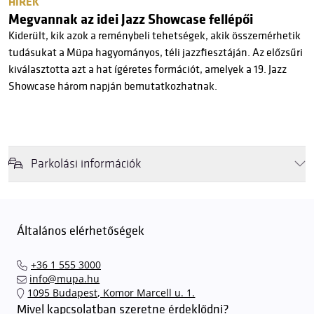
HÍREK
Megvannak az idei Jazz Showcase fellépői
Kiderült, kik azok a reménybeli tehetségek, akik összemérhetik
tudásukat a Müpa hagyományos, téli jazzfiesztáján. Az előzsűri
kiválasztotta azt a hat ígéretes formációt, amelyek a 19. Jazz
Showcase három napján bemutatkozhatnak.
Parkolási információk
Felhívjuk látogatóink figyelmét, hogy abban az esetben, amikor a
Müpa mélygarázsa és kültéri parkolója teljes kapacitással működik,
érkezéskor megnövekedett várakozási idővel érdemes kalkulálni. Ezt
Általános elérhetőségek
elkerülendő,
azt javasoljuk kedves közönségünknek, induljanak
el hozzánk időben, hogy
gyorsan és zökkenőmentesen
+36 1 555 3000
találhassák meg a legideálisabb parkolóhelyet és
kényelmesen
info@mupa.hu
érkezhessenek meg előadásainkra
. A Müpa mélygarázsában a
1095 Budapest, Komor Marcell u. 1.
sorompókat rendszámfelismerő automatika nyitja.
A parkolás
Mivel kapcsolatban szeretne érdeklődni?
ingyenes azon vendégeink számára, akik egy aznapi fizetős