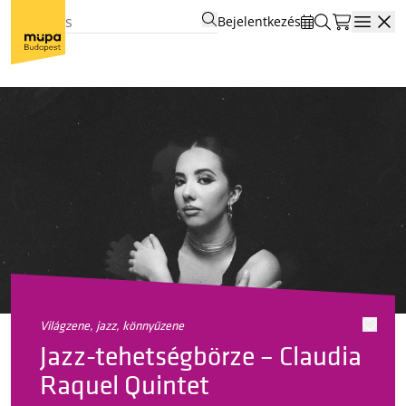
Bejelentkezés
Open
világzene, jazz, könnyűzene
Jazz-tehetségbörze – Claudia
Raquel Quintet