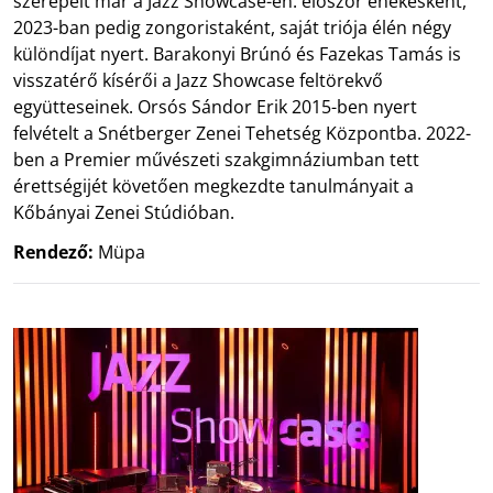
szerepelt már a Jazz Showcase-en: először énekesként,
2023-ban pedig zongoristaként, saját triója élén négy
különdíjat nyert. Barakonyi Brúnó és Fazekas Tamás is
visszatérő kísérői a Jazz Showcase feltörekvő
együtteseinek. Orsós Sándor Erik 2015-ben nyert
felvételt a Snétberger Zenei Tehetség Központba. 2022-
ben a Premier művészeti szakgimnáziumban tett
érettségijét követően megkezdte tanulmányait a
Kőbányai Zenei Stúdióban.
Rendező:
Müpa