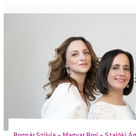
Bognár Szilvia – Magyar Bori – Szalóki Ági