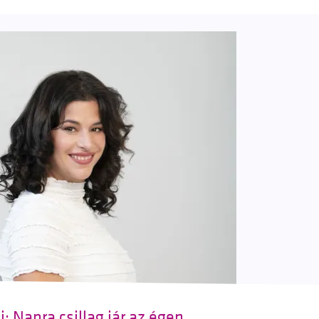
: Napra csillag jár az égen