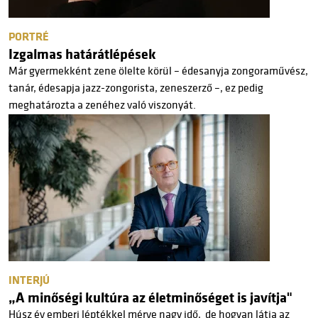
PORTRÉ
Izgalmas határátlépések
Már gyermekként zene ölelte körül – édesanyja zongoraművész,
tanár, édesapja jazz-zongorista, zeneszerző –, ez pedig
meghatározta a zenéhez való viszonyát.
INTERJÚ
„A minőségi kultúra az életminőséget is javítja"
Húsz év emberi léptékkel mérve nagy idő, de hogyan látja az