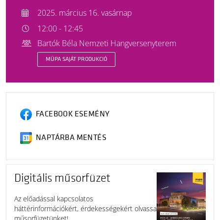
2025. március 16. vasárnap
12:00 - 12:45
Bartók Béla Nemzeti Hangversenyterem
MÜPA SAJÁT PRODUKCIÓ
FACEBOOK ESEMÉNY
NAPTÁRBA MENTÉS
Digitális műsorfüzet
Az előadással kapcsolatos
háttérinformációkért, érdekességekért olvassa
műsorfüzetünket!