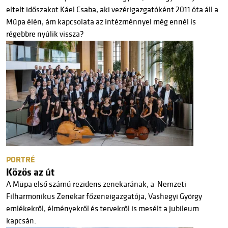
eltelt időszakot Káel Csaba, aki vezérigazgatóként 2011 óta áll a
Müpa élén, ám kapcsolata az intézménnyel még ennél is
régebbre nyúlik vissza?
PORTRÉ
Közös az út
A Müpa első számú rezidens zenekarának, a Nemzeti
Filharmonikus Zenekar főzeneigazgatója, Vashegyi György
emlékekről, élményekről és tervekről is mesélt a jubileum
kapcsán.