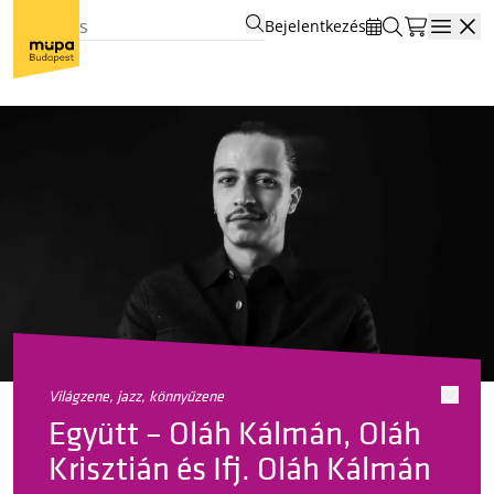
Bejelentkezés
Open
világzene, jazz, könnyűzene
Együtt – Oláh Kálmán, Oláh
Krisztián és Ifj. Oláh Kálmán