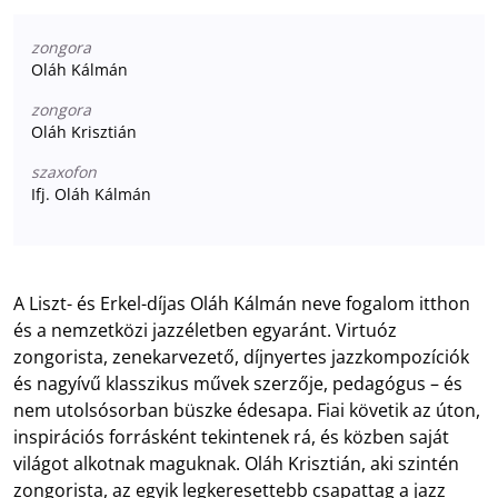
zongora
Oláh Kálmán
zongora
Oláh Krisztián
szaxofon
Ifj. Oláh Kálmán
A Liszt- és Erkel-díjas Oláh Kálmán neve fogalom itthon
és a nemzetközi jazzéletben egyaránt. Virtuóz
zongorista, zenekarvezető, díjnyertes jazzkompozíciók
és nagyívű klasszikus művek szerzője, pedagógus – és
nem utolsósorban büszke édesapa. Fiai követik az úton,
inspirációs forrásként tekintenek rá, és közben saját
világot alkotnak maguknak. Oláh Krisztián, aki szintén
zongorista, az egyik legkeresettebb csapattag a jazz