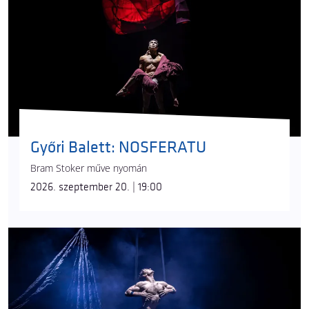
dobószámokban is láthattuk már.
A
Paradisum
közönsége levegő-karika számban is
két művészt csodálhat meg, akik eredetileg
mindketten a Recirquel Master Studio hallgatói
voltak.
Seguí-Fábián Eszter
a levegős
artistaszámok irányában képezte tovább magát,
majd a Kristály című produkcióban mutatkozott be
a Recirquel nézőinek. A társulat
Solus Amor
és
IMA
Győri Balett: NOSFERATU
című előadásának állandó fellépője.
Ignácz Ivett
a
Bram Stoker műve nyomán
Magyar Táncművészeti Egyetemen szerzett
2026. szeptember 20. | 19:00
diplomát, a Recirquel nézői a
Kristály
ban láthatták
karikán.
Az előadás zeneszerzője a Recirquel „házi
komponistája”,
Szirtes Edina
, akivel Vági Bence már
a sokadik alkotáson dolgozott együtt. Az Erkel
Ferenc-díjas énekesnő és komponista
együttműködött többek között a Baltazár