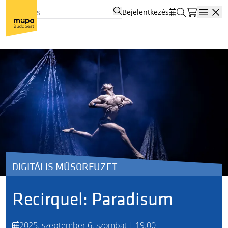
Bejelentkezés
Open
DIGITÁLIS MŰSORFÜZET
Recirquel: Paradisum
2025. szeptember 6. szombat | 19.00