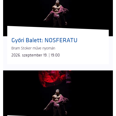
Győri Balett: NOSFERATU
Bram Stoker műve nyomán
2026. szeptember 19. | 19:00