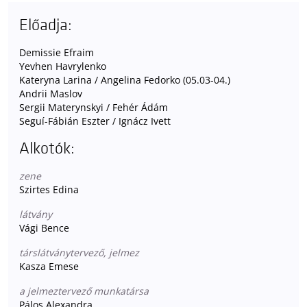
Előadja:
Demissie Efraim
Yevhen Havrylenko
Kateryna Larina / Angelina Fedorko (05.03-04.)
Andrii Maslov
Sergii Materynskyi / Fehér Ádám
Seguí-Fábián Eszter / Ignácz Ivett
Alkotók:
zene
Szirtes Edina
látvány
Vági Bence
társlátványtervező, jelmez
Kasza Emese
a jelmeztervező munkatársa
Pálos Alexandra