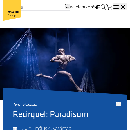
Bejelentkezés
Open
tánc, újcirkusz
Recirquel: Paradisum
2025. május 4. vasárnap