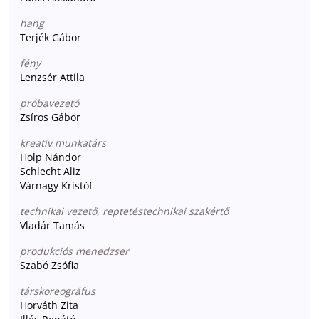
hang
Terjék Gábor
fény
Lenzsér Attila
próbavezető
Zsíros Gábor
kreatív munkatárs
Holp Nándor
Schlecht Aliz
Várnagy Kristóf
technikai vezető, reptetéstechnikai szakértő
Vladár Tamás
produkciós menedzser
Szabó Zsófia
társkoreográfus
Horváth Zita