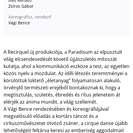
Illés Renátó
Zsíros Gábor
koreográfus, rendező
Vági Bence
A Recirquel új produkciója, a Paradisum az elpusztult
világ elcsendesedését követő újjászületés mítoszát
kutatja, ahol a kommunikáció eszköze a test, az egyetlen
közös nyelv a mozdulat. Az idilli létezés teremtményei a
körülöttük lüktető „életanyag” folyamatosan alakuló,
örvénylő természeti erejéből bontakoznak ki, hogy a
megtisztulás, születés, ébredés és rítus jelenetein át
elérjék az anima mundit, a világ szellemét.
A Vági Bence rendezésében és koreográfiájával
megvalósuló előadás a kortárs táncot és a
cirkuszművészetet ötvöző zsáner, a cirque danse újabb
lehetőségeit feltárva keresi az emberiség aggodalmait