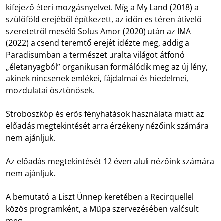
kifejező éteri mozgásnyelvet. Míg a My Land (2018) a
szülőföld erejéből építkezett, az időn és téren átívelő
szeretetről mesélő Solus Amor (2020) után az IMA
(2022) a csend teremtő erejét idézte meg, addig a
Paradisumban a természet uralta világot átfonó
„életanyagból” organikusan formálódik meg az új lény,
akinek nincsenek emlékei, fájdalmai és hiedelmei,
mozdulatai ösztönösek.
Stroboszkóp és erős fényhatások használata miatt az
előadás megtekintését arra érzékeny nézőink számára
nem ajánljuk.
Az előadás megtekintését 12 éven aluli nézőink számára
nem ajánljuk.
A bemutató a Liszt Ünnep keretében a Recirquellel
közös programként, a Müpa szervezésében valósult
meg.