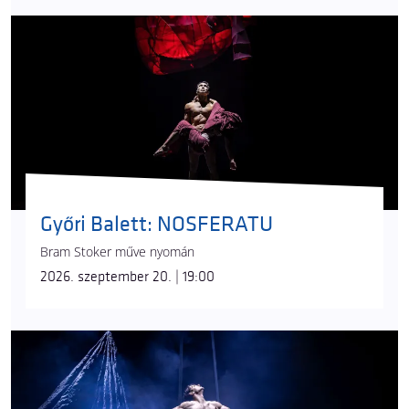
Győri Balett: NOSFERATU
Bram Stoker műve nyomán
2026. szeptember 20. | 19:00