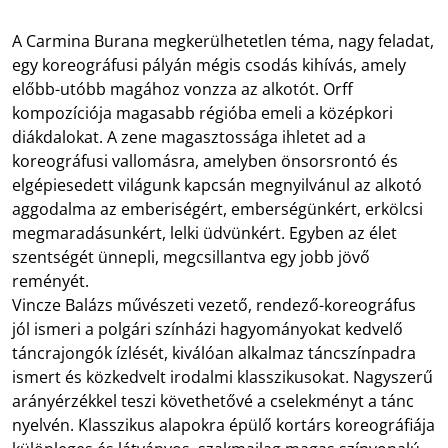
A Carmina Burana megkerülhetetlen téma, nagy feladat,
egy koreográfusi pályán mégis csodás kihívás, amely
előbb-utóbb magához vonzza az alkotót. Orff
kompozíciója magasabb régióba emeli a középkori
diákdalokat. A zene magasztossága ihletet ad a
koreográfusi vallomásra, amelyben önsorsrontó és
elgépiesedett világunk kapcsán megnyilvánul az alkotó
aggodalma az emberiségért, emberségünkért, erkölcsi
megmaradásunkért, lelki üdvünkért. Egyben az élet
szentségét ünnepli, megcsillantva egy jobb jövő
reményét.
Vincze Balázs művészeti vezető, rendező-koreográfus
jól ismeri a polgári színházi hagyományokat kedvelő
táncrajongók ízlését, kiválóan alkalmaz táncszínpadra
ismert és közkedvelt irodalmi klasszikusokat. Nagyszerű
arányérzékkel teszi követhetővé a cselekményt a tánc
nyelvén. Klasszikus alapokra épülő kortárs koreográfiája