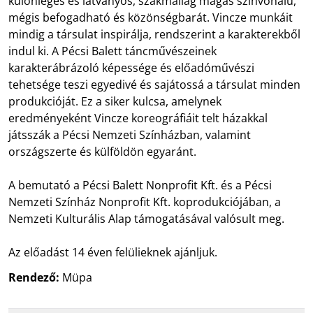
különleges és látványos, szakmailag magas színvonalú,
mégis befogadható és közönségbarát. Vincze munkáit
mindig a társulat inspirálja, rendszerint a karakterekből
indul ki. A Pécsi Balett táncművészeinek
karakterábrázoló képessége és előadóművészi
tehetsége teszi egyedivé és sajátossá a társulat minden
produkcióját. Ez a siker kulcsa, amelynek
eredményeként Vincze koreográfiáit telt házakkal
játsszák a Pécsi Nemzeti Színházban, valamint
országszerte és külföldön egyaránt.
A bemutató a Pécsi Balett Nonprofit Kft. és a Pécsi
Nemzeti Színház Nonprofit Kft. koprodukciójában, a
Nemzeti Kulturális Alap támogatásával valósult meg.
Az előadást 14 éven felülieknek ajánljuk.
Rendező:
Müpa