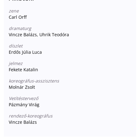
zene
Carl Orff
dramaturg
Vincze Balázs, Uhrik Teodóra
díszlet
Erdős Júlia Luca
jelmez
Fekete Katalin
koreográfus-asszisztens
Molnár Zsolt
Vetítéstervező
Pázmány Virág
rendező-koreográfus
Vincze Balázs