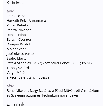
Karin Iwata
tánc
Frank Edina
Horváth Réka Annamária
Pintér Rebeka
Reetta Riikonen
Rónaki Nina
Balogh Csongor
Domján Kristóf
Molnár Zsolt
José Blasco Pastor
Szabó Márton
Pataki Szabolcs (04.27) / Szendrői Bence (05.31; 06.01)
Tuboly Szilárd
Varga Máté
a Pécsi Balett táncművészei
tánc
Bene Nikolett, Nagy Natália, a Pécsi Művészeti Gimnázium
és Szakgimnázium és Technikum növendékei
Alkotók: