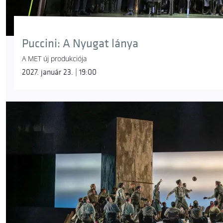
Puccini: A Nyugat lánya
A MET új produkciója
2027. január 23. | 19:00