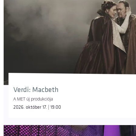
Verdi: Macbeth
A MET új produkciója
2026. október 17. | 19:00