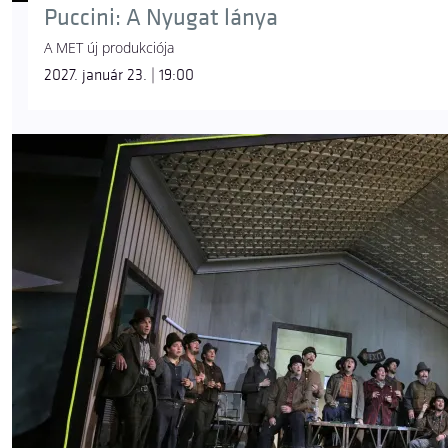
Puccini: A Nyugat lánya
A MET új produkciója
2027. január 23. | 19:00