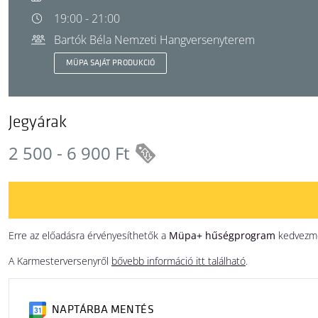
19:00 - 21:00
Bartók Béla Nemzeti Hangversenyterem
MÜPA SAJÁT PRODUKCIÓ
Jegyárak
2 500 - 6 900 Ft
Erre az előadásra érvényesíthetők a
Müpa+ hűségprogram
kedvezmén
A Karmesterversenyről
bővebb információ itt található
.
NAPTÁRBA MENTÉS