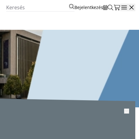
Bejelentkezés
Open