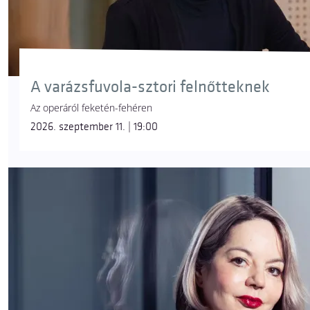
A varázsfuvola-sztori felnőtteknek
Az operáról feketén-fehéren
2026. szeptember 11. | 19:00