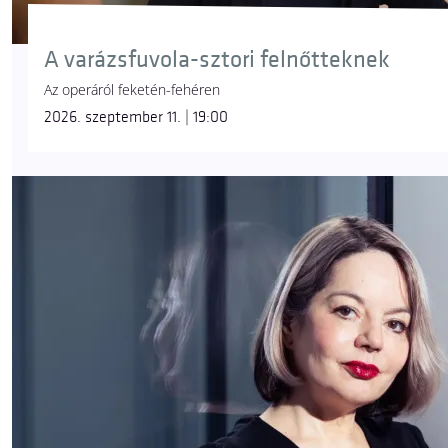
A varázsfuvola-sztori felnőtteknek
Az operáról feketén-fehéren
2026. szeptember 11. | 19:00