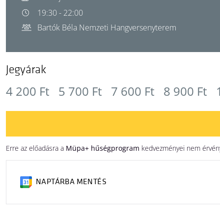
19:30 - 22:00
Bartók Béla Nemzeti Hangversenyterem
Jegyárak
4 200 Ft
5 700 Ft
7 600 Ft
8 900 Ft
Erre az előadásra a
Müpa+ hűségprogram
kedvezményei nem érvénye
NAPTÁRBA MENTÉS