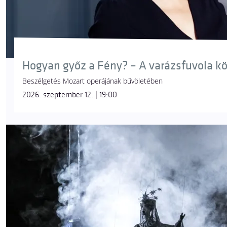
Hogyan győz a Fény? – A varázsfuvola k
Beszélgetés Mozart operájának bűvöletében
2026. szeptember 12. | 19:00