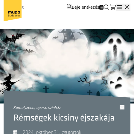
Bejelentkezés
Open
komolyzene, opera, színház
Rémségek kicsiny éjszakája
2024. október 31. csütörtök