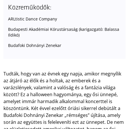
Közreműködők:
ARLtistic Dance Company
Budapesti Akadémiai Kórustársaság (karigazgató: Balassa
Ildikó)
Budafoki Dohnányi Zenekar
Tudták, hogy van az évnek egy napja, amikor megnyílik
az átjáró az élők és a holtak, az emberek és a
varázslények, valamint a valóság és a fantázia világa
között? Ez a halloween hagyománya, egy ősi ünnepé,
amelyet immár harmadik alkalommal koncerttel is
köszöntünk. Két évvel ezelőtt óriási sikerrel debütált a
Budafoki Dohnányi Zenekar „rémséges” újítása, amely
során az együttes is feleleveníti ezt az ünnepet. De nem
az elüzletiesedett amerikai változatot, hanem az ősi