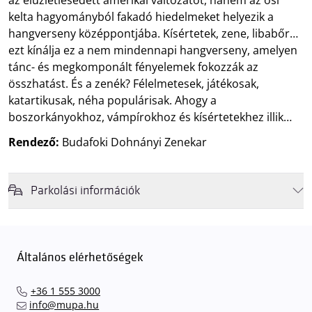
kelta hagyományból fakadó hiedelmeket helyezik a
hangverseny középpontjába. Kísértetek, zene, libabőr…
ezt kínálja ez a nem mindennapi hangverseny, amelyen
tánc- és megkomponált fényelemek fokozzák az
összhatást. És a zenék? Félelmetesek, játékosak,
katartikusak, néha populárisak. Ahogy a
boszorkányokhoz, vámpírokhoz és kísértetekhez illik…
Rendező:
Budafoki Dohnányi Zenekar
Parkolási információk
Felhívjuk látogatóink figyelmét, hogy abban az esetben, amikor a
Müpa mélygarázsa és kültéri parkolója teljes kapacitással működik,
érkezéskor megnövekedett várakozási idővel érdemes kalkulálni. Ezt
Általános elérhetőségek
elkerülendő,
azt javasoljuk kedves közönségünknek, induljanak
el hozzánk időben, hogy
gyorsan és zökkenőmentesen
+36 1 555 3000
találhassák meg a legideálisabb parkolóhelyet és
kényelmesen
info@mupa.hu
érkezhessenek meg előadásainkra
. A Müpa mélygarázsában a