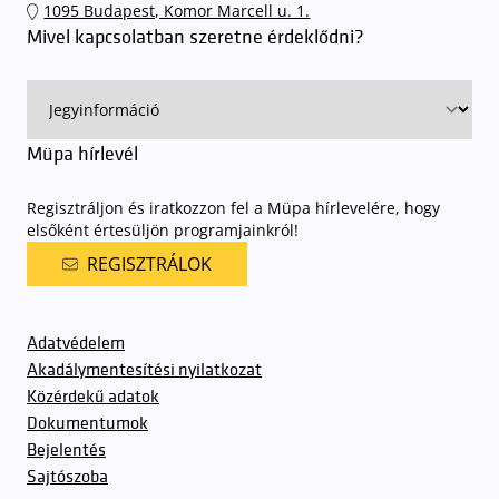
1095 Budapest, Komor Marcell u. 1.
sorompókat rendszámfelismerő automatika nyitja.
A parkolás
Mivel kapcsolatban szeretne érdeklődni?
ingyenes azon vendégeink számára, akik egy aznapi fizetős
előadásra belépőjeggyel rendelkeznek
. A Müpa parkolási
rendjének részletes leírása
elérhető itt
.
Müpa hírlevél
Regisztráljon és iratkozzon fel a Müpa hírlevelére, hogy
elsőként értesüljön programjainkról!
REGISZTRÁLOK
Adatvédelem
Akadálymentesítési nyilatkozat
Közérdekű adatok
Dokumentumok
Bejelentés
Sajtószoba