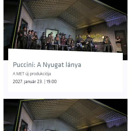
Puccini: A Nyugat lánya
A MET új produkciója
2027. január 23. | 19:00