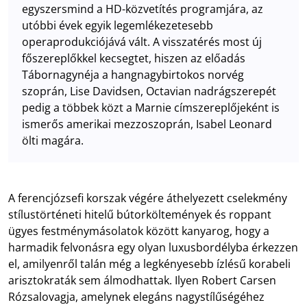
egyszersmind a HD-közvetítés programjára, az
utóbbi évek egyik legemlékezetesebb
operaprodukciójává vált. A visszatérés most új
főszereplőkkel kecsegtet, hiszen az előadás
Tábornagynéja a hangnagybirtokos norvég
szoprán, Lise Davidsen, Octavian nadrágszerepét
pedig a többek közt a Marnie címszereplőjeként is
ismerős amerikai mezzoszoprán, Isabel Leonard
ölti magára.
A ferencjózsefi korszak végére áthelyezett cselekmény
stílustörténeti hitelű bútorköltemények és roppant
ügyes festménymásolatok között kanyarog, hogy a
harmadik felvonásra egy olyan luxusbordélyba érkezzen
el, amilyenről talán még a legkényesebb ízlésű korabeli
arisztokraták sem álmodhattak. Ilyen Robert Carsen
Rózsalovagja, amelynek elegáns nagystílűségéhez