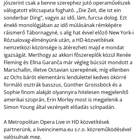
jószerint csak a benne szerephez jutó operaművészek
válogatott elitcsapata fogható. „Die Zeit, die ist ein
sonderbar Ding”, vagyis az idő, lám, furcsa dolog. Ezt
énekli monológjában az idő múlásának rémképére
ráismerő Tábornagyné, s alig hat évvel előző New York-i
Rózsalovag-élményünk után, a HD-közvetítések
nemzetközi közönsége is átérezheti majd e mondat
igazságát. Merthogy az akkori főszereplők közül Renée
Fleming és Elīna Garanča már végleg búcsút mondott a
Marschallin, illetve Octavian szerepének, míg ellenben
az Ochs bárót elementáris lendülettel kedves ökörré
formáló osztrák basszus, Günther Groissböck és a
Sophie finom alakját olyannyira hitelesen megjelenítő
amerikai szoprán, Erin Morley most is megjelenik a
Simon Young által vezényelt előadás színpadán.
A Metropolitan Opera Live in HD közvetítések
partnerünk, a liveincinema.eu s.r.o. közreműködésével
valósulnak meg.