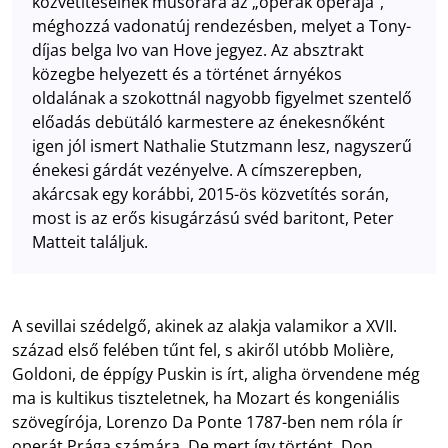
közvetítéseinek műsorára az „operák operája”,
méghozzá vadonatúj rendezésben, melyet a Tony-
díjas belga Ivo van Hove jegyez. Az absztrakt
közegbe helyezett és a történet árnyékos
oldalának a szokottnál nagyobb figyelmet szentelő
előadás debütáló karmestere az énekesnőként
igen jól ismert Nathalie Stutzmann lesz, nagyszerű
énekesi gárdát vezényelve. A címszerepben,
akárcsak egy korábbi, 2015-ös közvetítés során,
most is az erős kisugárzású svéd baritont, Peter
Matteit találjuk.
A sevillai szédelgő, akinek az alakja valamikor a XVII.
század első felében tűnt fel, s akiről utóbb Molière,
Goldoni, de éppígy Puskin is írt, aligha örvendene még
ma is kultikus tiszteletnek, ha Mozart és kongeniális
szövegírója, Lorenzo Da Ponte 1787-ben nem róla ír
operát Prága számára. De mert így történt, Don