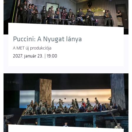
Puccini: A Nyugat lánya
A MET új produkciója
2027. január 23. | 19:00