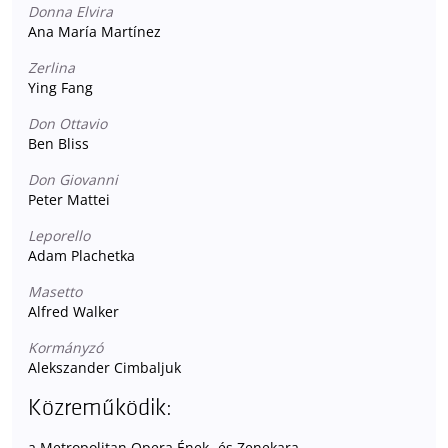
Donna Elvira
Ana María Martínez
Zerlina
Ying Fang
Don Ottavio
Ben Bliss
Don Giovanni
Peter Mattei
Leporello
Adam Plachetka
Masetto
Alfred Walker
Kormányzó
Alekszander Cimbaljuk
Közreműködik:
a Metropolitan Opera Ének- és Zenekara