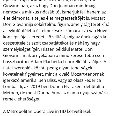
Giovanniban, azazhogy Don Juanban mindmáig
nemcsak a mitikus nőcsábítót ismerjük fel, hanem az
élet démonát, a teljes élet megtestesítőjét is. Mozart
Don Giovannija sokértelmű figura, amely tág teret kínál
a legkülönfélébb értelmezések számára. Ivo van Hove
koncepciója is eredeti közelítést, míg az énekesgárda
összetétele csiszolt csapatjátékot és néhány nagy
személyiséget ígér. Hiszen például Mattei Don
Giovannijának árnyékában a mind keresettebb cseh
basszbariton, Adam Plachetka Leporellóját találjuk. A
fiatal szereplők között pedig olyan tehetségek
követelnek figyelmet, mint a kiváló Mozart-tenornak
ígérkező amerikai Ben Bliss, vagy az olasz Federica
Lombardi, aki 2019-ben Donna Elviraként debütált a
Metben, de most Donna Anna szólama nyújt számára
remek lehetőséget.
A Metropolitan Opera Live in HD közvetítések