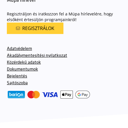
Müpa hírlevél
Regisztráljon és iratkozzon fel a Müpa hírlevelére, hogy
elsőként értesüljön programjainkról!
REGISZTRÁLOK
Adatvédelem
Akadálymentesítési nyilatkozat
Közérdekű adatok
Dokumentumok
Bejelentés
Sajtószoba