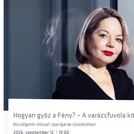
Hogyan győz a Fény? – A varázsfuvola k
Beszélgetés Mozart operájának bűvöletében
2026. szeptember 12. | 19:00