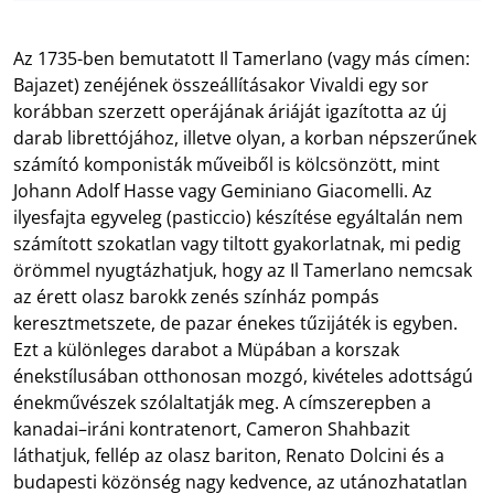
Az 1735-ben bemutatott Il Tamerlano (vagy más címen:
Bajazet) zenéjének összeállításakor Vivaldi egy sor
korábban szerzett operájának áriáját igazította az új
darab librettójához, illetve olyan, a korban népszerűnek
számító komponisták műveiből is kölcsönzött, mint
Johann Adolf Hasse vagy Geminiano Giacomelli. Az
ilyesfajta egyveleg (pasticcio) készítése egyáltalán nem
számított szokatlan vagy tiltott gyakorlatnak, mi pedig
örömmel nyugtázhatjuk, hogy az Il Tamerlano nemcsak
az érett olasz barokk zenés színház pompás
keresztmetszete, de pazar énekes tűzijáték is egyben.
Ezt a különleges darabot a Müpában a korszak
énekstílusában otthonosan mozgó, kivételes adottságú
énekművészek szólaltatják meg. A címszerepben a
kanadai–iráni kontratenort, Cameron Shahbazit
láthatjuk, fellép az olasz bariton, Renato Dolcini és a
budapesti közönség nagy kedvence, az utánozhatatlan