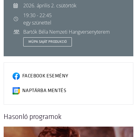
2026. április 2. csütörtök
19:30 - 22:45
egy szünettel
Bartók Béla Nemzeti Hangversenyterem
MÜPA SAJÁT PRODUKCIÓ
FACEBOOK ESEMÉNY
NAPTÁRBA MENTÉS
Hasonló programok