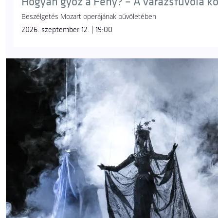
Hogyan győz a Fény? – A varázsfuvola k
Beszélgetés Mozart operájának bűvöletében
2026. szeptember 12. | 19:00