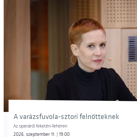
A varázsfuvola-sztori felnőtteknek
Az operáról feketén-fehéren
2026. szeptember 11. | 19:00