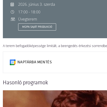
2026. június 3. szerda
17:00 - 18:00
Üvegterem
MÜPA SAJÁT PRODUKCIÓ
A terem befogadóképessége limitált, a beengedés érkezési sorrendbe
NAPTÁRBA MENTÉS
Hasonló programok