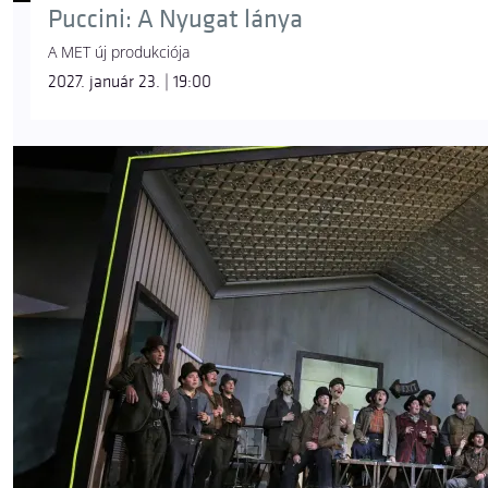
Puccini: A Nyugat lánya
A MET új produkciója
2027. január 23. | 19:00