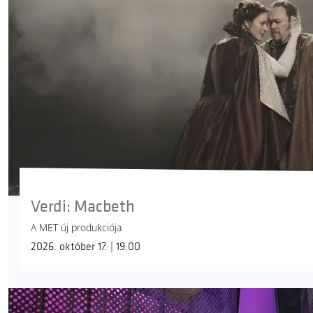
Verdi: Macbeth
A MET új produkciója
2026. október 17. | 19:00