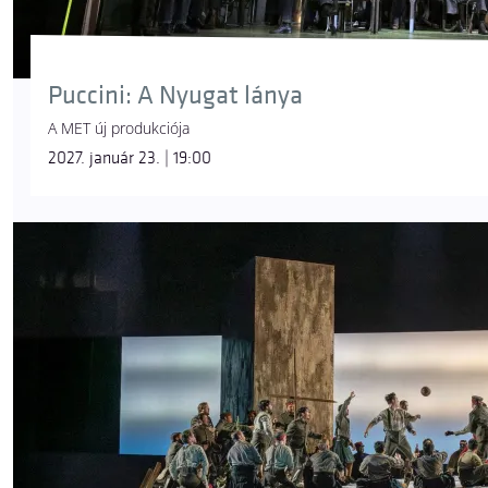
Puccini: A Nyugat lánya
A MET új produkciója
2027. január 23. | 19:00