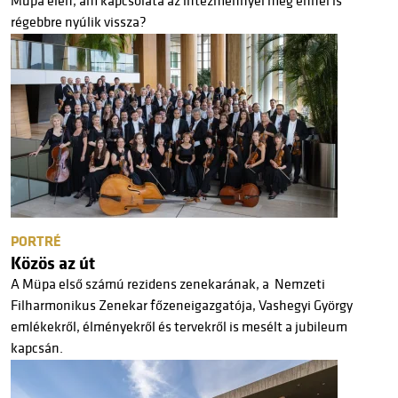
Müpa élén, ám kapcsolata az intézménnyel még ennél is
régebbre nyúlik vissza?
PORTRÉ
Közös az út
A Müpa első számú rezidens zenekarának, a Nemzeti
Filharmonikus Zenekar főzeneigazgatója, Vashegyi György
emlékekről, élményekről és tervekről is mesélt a jubileum
kapcsán.