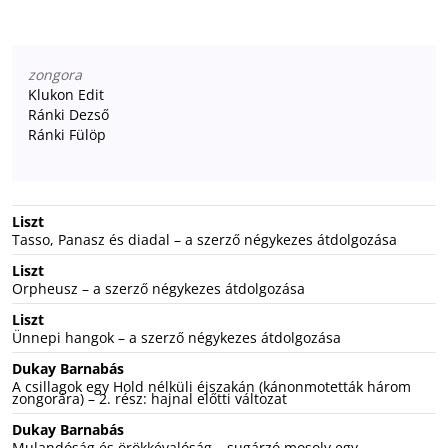
zongora
Klukon Edit
Ránki Dezső
Ránki Fülöp
Liszt
Tasso, Panasz és diadal – a szerző négykezes átdolgozása
Liszt
Orpheusz – a szerző négykezes átdolgozása
Liszt
Ünnepi hangok – a szerző négykezes átdolgozása
Dukay Barnabás
A csillagok egy Hold nélküli éjszakán (kánonmotetták három
zongorára) – 2. rész: hajnal előtti változat
Dukay Barnabás
Mulandóság és örökkévalóság – sugárzó mosoly egy