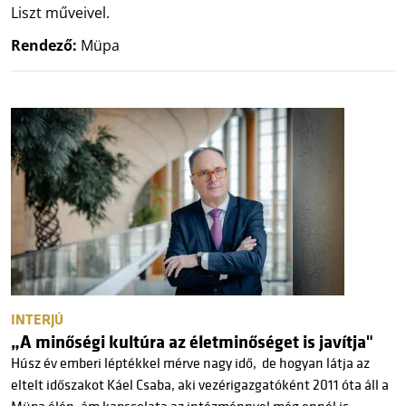
Liszt műveivel.
Rendező:
Müpa
INTERJÚ
„A minőségi kultúra az életminőséget is javítja"
Húsz év emberi léptékkel mérve nagy idő, de hogyan látja az
eltelt időszakot Káel Csaba, aki vezérigazgatóként 2011 óta áll a