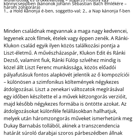
könnycseppben (kánonok Johann Sebastian Bach emlékére –
három zongorára)
1., a Hold kánonja é-ben, soggetto-val; 2., a Nap kánonja f-ben
Minden családnak megvannak a maga nagy kedvencei,
legyenek azok filmek, ételek vagy éppen zenék. A Ránki-
Klukon család egyik ilyen közös találkozási pontja a
Liszt-életmű. A művészházaspár, Klukon Edit és Ránki
Dezső, valamint fiuk, Ránki Fülöp szívéhez mindig is
közel állt Liszt Ferenc munkássága, közös előadói
pályafutásuk fontos alapkövét jelentik az ő kompozíciói
– különösen a szimfonikus költemények négykezes
átdolgozásai. Liszt a zenekari változatok megírásával
egy időben készítette el a művek kétzongorás verzióit,
majd később négykezes formába is öntötte azokat. Az
átdolgozásokat különféle felállásokban hallhatjuk,
melyek után háromzongorás műveket ismerhetünk meg
Dukay Barnabás tollából, akinek a transzcendencia
határát súroló darabjai szoros párbeszédben állnak