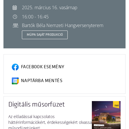
2025. március 16. vasárnap
16:00 - 16:45
Bartók Béla Nemzeti Hangversenyterem
MÜPA SAJÁT PRODUKCIÓ
FACEBOOK ESEMÉNY
NAPTÁRBA MENTÉS
Digitális műsorfüzet
Az előadással kapcsolatos
háttérinformációkért, érdekességekért olvassa
műsorfüzetünket!