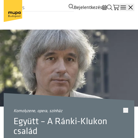
Bejelentkezés
Open
komolyzene, opera, színház
Együtt – A Ránki-Klukon
család